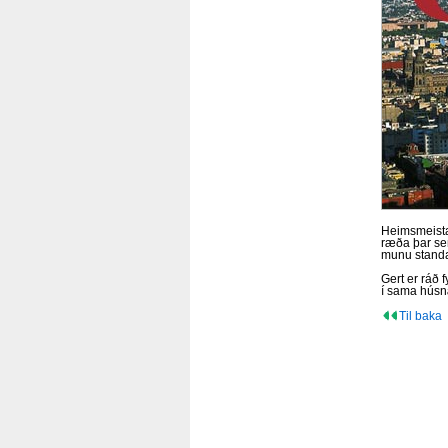
Heimsmeistar
ræða þar sem
munu standa 
Gert er ráð
í sama húsn
Til baka