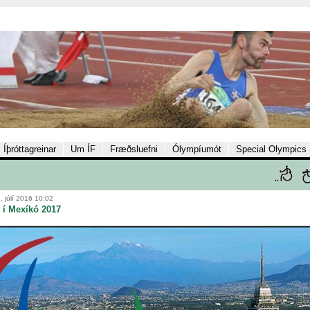
Íþróttagreinar
Um ÍF
Fræðsluefni
Ólympíumót
Special Olympics
. júlí 2016 10:02
 í Mexíkó 2017