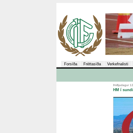
Forsíða
Fréttasíða
Verkefnalisti
Þriðjudagur 12
HM í sundi