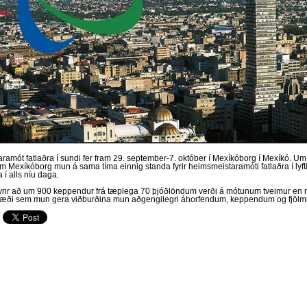
amót fatlaðra í sundi fer fram 29. september-7. október í Mexíkóborg í Mexíkó. Um
 Mexíkóborg mun á sama tíma einnig standa fyrir heimsmeistaramóti fatlaðra í lyf
í alls níu daga.
 fyrir að um 900 keppendur frá tæplega 70 þjóðlöndum verði á mótunum tveimur en 
æði sem mun gera viðburðina mun aðgengilegri áhorfendum, keppendum og fjölm