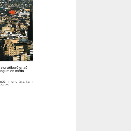
 stórviðburð er að
tingum en mótin
mótin munu fara fram
iðlum.