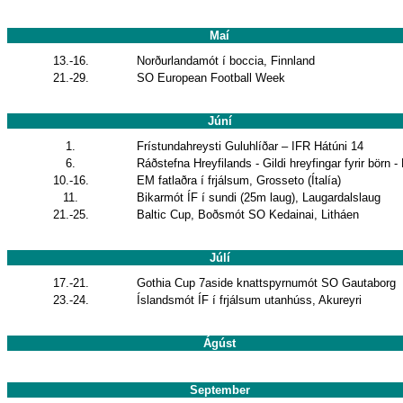
Maí
13.-16.
Norðurlandamót í boccia, Finnland
21.-29.
SO European Football Week
Júní
1.
Frístundahreysti Guluhlíðar – IFR Hátúni 14
6.
Ráðstefna Hreyfilands - Gildi hreyfingar fyrir börn -
10.-16.
EM fatlaðra í frjálsum, Grosseto (Ítalía)
11.
Bikarmót ÍF í sundi (25m laug), Laugardalslaug
21.-25.
Baltic Cup, Boðsmót SO Kedainai, Litháen
Júlí
17.-21.
Gothia Cup 7aside knattspyrnumót SO Gautaborg
23.-24.
Íslandsmót ÍF í frjálsum utanhúss, Akureyri
Ágúst
September