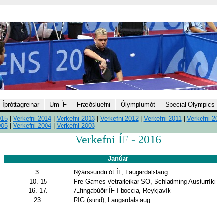
Íþróttagreinar
Um ÍF
Fræðsluefni
Ólympíumót
Special Olympics
015
|
Verkefni 2014
|
Verkefni 2013
|
Verkefni 2012
|
Verkefni 2011
|
Verkefni 2
005
|
Verkefni 2004
|
Verkefni 2003
Verkefni ÍF - 2016
Janúar
3.
Nýárssundmót ÍF, Laugardalslaug
10.-15
Pre Games Vetrarleikar SO, Schladming Austurríki
16.-17.
Æfingabúðir ÍF í boccia, Reykjavík
23.
RIG (sund), Laugardalslaug