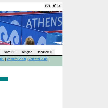
Nord-HIF
Tenglar
Handbók ÍF
010
|
Verkefni 2009
|
Verkefni 2008
|