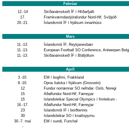
Febrúar
12.-14
Skíðanámskeið ÍF í Hlíðarfjalli
17.
Framkvæmdastjórafundur Nord-Hif, Svíþjóð
20.-21.
Íslandsmót ÍF í frjálsum innanhúss
Mars
11.-13.
Íslandsmót ÍF, Reykjanesbær
11.-13.
European Football SO Conference, Antwerpen Belg
11.-13.
Skíðanámskeið ÍF í Bláfjöllum
Apríl
3.-10.
EM í bogfimi, Frakkland
8.-10.
Opna ítalska í frjálsum (Grosseto)
12
Fundur norrænnar SO nefndar. Osló, Noregi
15
Aðalfundur Nord-Hif, Færeyjar
15
Islandsleikar Special Olympics í fimleikum -
16.-17.
Aðalfundur Nord-Hif, Færeyjar
23
Islandsmót IF í borðtennis
30
Islandsleikar SO í knattspyrnu
30.-7. maí
EM í sundi, Funchal
-