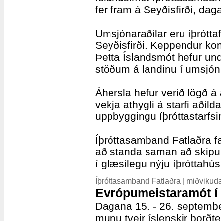
fer fram á Seyðisfirði, daga
Umsjónaraðilar eru íþrótta
Seyðisfirði. Keppendur kom
Þetta Íslandsmót hefur und
stöðum á landinu í umsjón 
Áhersla hefur verið lögð á
vekja athygli á starfi aðil
uppbyggingu íþróttastarfs
Íþróttasamband Fatlaðra fa
að standa saman að skipul
í glæsilegu nýju íþróttahúsi
Íþróttasamband Fatlaðra | miðvikud
Evrópumeistaramót í 
Dagana 15. - 26. septembe
munu tveir íslenskir borð