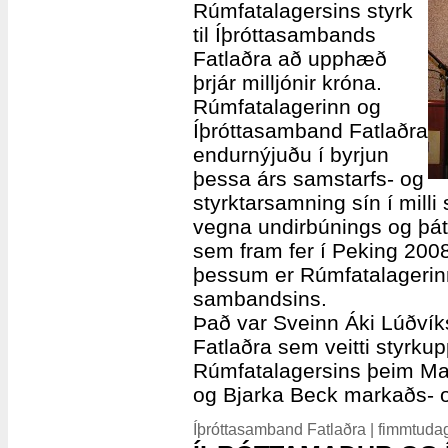
Rúmfatalagersins styrk
til Íþróttasambands
Fatlaðra að upphæð
þrjár milljónir króna.
Rúmfatalagerinn og
Íþróttasamband Fatlaðra
endurnýjuðu í byrjun
þessa árs samstarfs- og
styrktarsamning sín í milli
vegna undirbúnings og þátt
sem fram fer í Peking 20
þessum er Rúmfatalagerinn 
sambandsins.
Það var Sveinn Áki Lúðví
Fatlaðra sem veitti styrkup
Rúmfatalagersins þeim Ma
og Bjarka Beck markaðs- o
Íþróttasamband Fatlaðra | fimmtuda