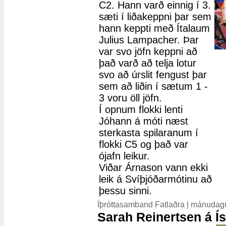
C2. Hann varð einnig í 3.
sæti í liðakeppni þar sem
hann keppti með Ítalaum
Julius Lampacher. Þar
var svo jöfn keppni að
það varð að telja lotur
svo að úrslit fengust þar
sem að liðin í sætum 1 -
3 voru öll jöfn.
Í opnum flokki lenti
Jóhann á móti næst
sterkasta spilaranum í
flokki C5 og það var
ójafn leikur.
Viðar Árnason vann ekki
leik á Svíþjóðarmótinu að
þessu sinni.
Íþróttasamband Fatlaðra | mánudag
Sarah Reinertsen á Ís