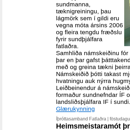
sundmanna,
tæknigreiningu, þau
lágmörk sem í gildi eru
vegna móta ársins 2006
og fleira tengdu fræðslu
fyrir sundþjálfara
fatlaðra.
Samhliða námskeiðinu fór 
þar en þar gafst þátttaken
með og greina tækni þeir
Námskeiðið þótti takast m
hvatningu auk nýrra hugmy
Leiðbeinendur á námskeiði
formaður sundnefndar ÍF o
landsliðsþjálfara IF í sundi
Glærukynning
Íþróttasamband Fatlaðra | föstudagu
Heimsmeistaramót þro