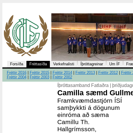
Forsíða
Fréttasíða
Verkefnalisti
Íþróttagreinar
Um ÍF
Fræ
Fréttir 2016
|
Fréttir 2015
|
Fréttir 2014
|
Fréttir 2013
|
Fréttir 2012
|
Fréttir
Fréttir 2004
|
Fréttir 2003
|
Fréttir 2002
Íþróttasamband Fatlaðra | þriðjuda
Camilla sæmd Gullmer
Framkvæmdastjórn ÍSÍ
samþykkti á dögunum
einróma að sæma
Camillu Th.
Hallgrímsson,