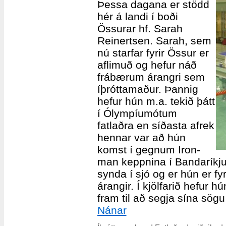
Þessa dagana er stödd
hér á landi í boði
Össurar hf. Sarah
Reinertsen. Sarah, sem
nú starfar fyrir Össur er
aflimuð og hefur náð
frábærum árangri sem
íþróttamaður. Þannig
hefur hún m.a. tekið þátt
í Ólympíumótum
fatlaðra en síðasta afrek
hennar var að hún
komst í gegnum Iron-
man keppnina í Bandaríkju
synda í sjó og er hún er 
árangir. Í kjölfarið hefur h
fram til að segja sína sögu 
Nánar