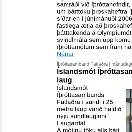
samráði við íþróttanefndir
um þátttöku þroskaheftra 
síðar en í júnímánuði 2006
fastlega ætla að þroskahef
þátttakenda á Ólympíumótum
svindlmála sem upp komu í
íþróttamótum sem fram haf
Nánar
Íþróttasamband Fatlaðra | mánudag
Íslandsmót Íþróttasa
laug
Íslandsmót
Íþróttasambands
Fatlaðra í sundi í 25
metra laug varið haldið í
nýju sundlauginni í
Laugardal.
Á mótinu tóku alls þátt