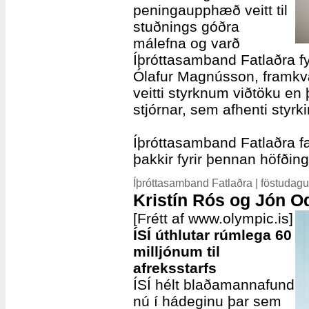
peningaupphæð veitt til
stuðnings góðra
málefna og varð
Íþróttasamband Fatlaðra fyr
Ólafur Magnússon, framkvæ
veitti styrknum viðtöku en
stjórnar, sem afhenti styrki
Íþróttasamband Fatlaðra fæ
þakkir fyrir þennan höfðing
Íþróttasamband Fatlaðra | föstudag
Kristín Rós og Jón Od
[Frétt af www.olympic.is]
ÍSÍ úthlutar rúmlega 60
milljónum til
afreksstarfs
ÍSÍ hélt blaðamannafund
nú í hádeginu þar sem