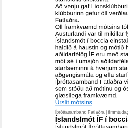
Að venju gaf Lionsklúbburi
klúbburinn gefur öll verð
Fatlaðra.
Öll framkvæmd mótsins tók
Austurlandi var til mikillar 
Íslandsmót í boccia einsta
haldið á haustin og mótið 
aðildarfélög ÍF eru með st
mót sé í umsjón aðildarféla
starfseminni á hverjum stað
aðgengismála og efla starf
Íþróttasamband Fatlaðra vil
sem stóðu að mótinu og ós
glæsilega framkvæmd.
Úrslit mótsins
Íþróttasamband Fatlaðra | fimmtuda
Íslandslmót ÍF í bocc
Íslandslmót Íþróttasamband