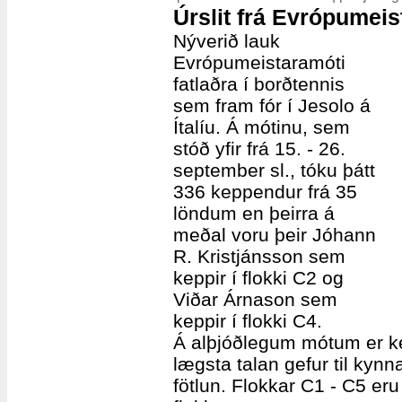
Úrslit frá Evrópumeis
Nýverið lauk
Evrópumeistaramóti
fatlaðra í borðtennis
sem fram fór í Jesolo á
Ítalíu. Á mótinu, sem
stóð yfir frá 15. - 26.
september sl., tóku þátt
336 keppendur frá 35
löndum en þeirra á
meðal voru þeir Jóhann
R. Kristjánsson sem
keppir í flokki C2 og
Viðar Árnason sem
keppir í flokki C4.
Á alþjóðlegum mótum er ke
lægsta talan gefur til kyn
fötlun. Flokkar C1 - C5 eru