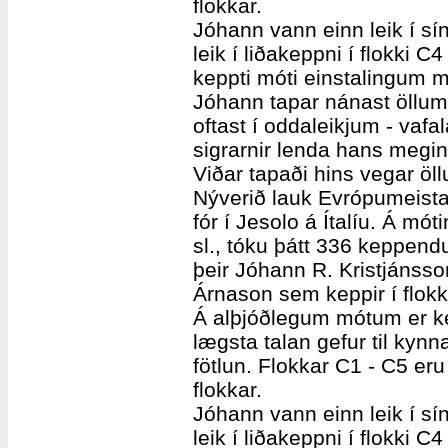
flokkar.
Jóhann vann einn leik í sí
leik í liðakeppni í flokki C
keppti móti einstalingum m
Jóhann tapar nánast öllu
oftast í oddaleikjum - vafa
sigrarnir lenda hans megin
Viðar tapaði hins vegar öl
Nýverið lauk Evrópumeista
fór í Jesolo á Ítalíu. Á mót
sl., tóku þátt 336 keppend
þeir Jóhann R. Kristjánsso
Árnason sem keppir í flokk
Á alþjóðlegum mótum er ke
lægsta talan gefur til kyn
fötlun. Flokkar C1 - C5 eru
flokkar.
Jóhann vann einn leik í sí
leik í liðakeppni í flokki C