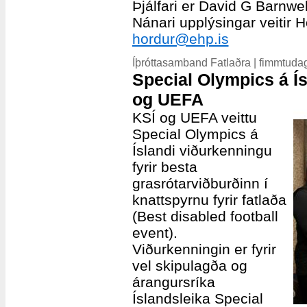
Þjálfari er David G Barnwel
Nánari upplýsingar veitir 
hordur@ehp.is
Íþróttasamband Fatlaðra | fimmtuda
Special Olympics á Ís
og UEFA
KSÍ og UEFA veittu
Special Olympics á
Íslandi viðurkenningu
fyrir besta
grasrótarviðburðinn í
knattspyrnu fyrir fatlaða
(Best disabled football
event).
Viðurkenningin er fyrir
vel skipulagða og
árangursríka
Íslandsleika Special