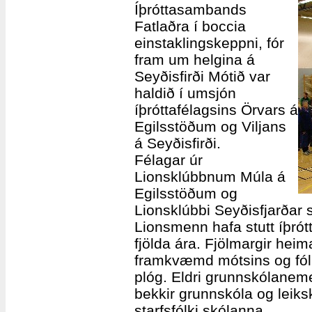
Íþróttasambands
Fatlaðra í boccia
einstaklingskeppni, fór
fram um helgina á
Seyðisfirði Mótið var
haldið í umsjón
íþróttafélagsins Örvars á
Egilsstöðum og Viljans
á Seyðisfirði.
Félagar úr
Lionsklúbbnum Múla á
Egilsstöðum og
Lionsklúbbi Seyðisfjarða
Lionsmenn hafa stutt íþrótt
fjölda ára. Fjölmargir hei
framkvæmd mótsins og fólk t
plóg. Eldri grunnskólane
bekkir grunnskóla og lei
starfsfólki skólanna.