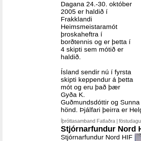
Dagana 24.-30. október
2005 er haldið í
Frakklandi
Heimsmeistaramót
þroskaheftra í
borðtennis og er þetta í
4 skipti sem mótið er
haldið.
Ísland sendir nú í fyrsta
skipti keppendur á þetta
mót og eru það þær
Gyða K.
Guðmundsdóttir og Sunna J
hönd. Þjálfari þeirra er He
Íþróttasamband Fatlaðra | föstudagu
Stjórnarfundur Nord 
Stjórnarfundur Nord HIF