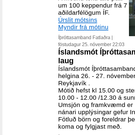
um 100 keppendur frá 7
aðildarfélögum ÍF.
Úrslit mótsins
Myndir frá mótinu
Íþróttasamband Fatlaðra |
föstudagur 25. nóvember 22:03
Íslandsmót Íþróttasam
laug
Íslandsmót Íþróttasambands
helgina 26. - 27. nóvember
Reykjavík .
Mótið hefst kl 15.00 og ste
10.00 - 12.00 /12.30 á su
Umsjón og framkvæmd er í
nánari upplýsingar gefur I
Fötluð börn og foreldrar þe
koma og fylgjast með.