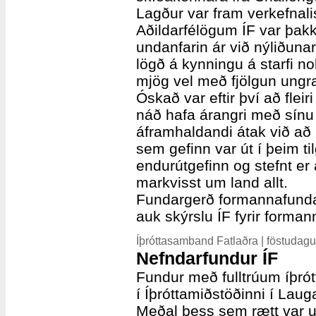
Lagður var fram verkefnali
Aðildarfélögum ÍF var þak
undanfarin ár við nýliðunar
lögð á kynningu á starfi no
mjög vel með fjölgun ungra
Óskað var eftir því að fleir
náð hafa árangri með sínu 
áframhaldandi átak við að 
sem gefinn var út í þeim ti
endurútgefinn og stefnt er
markvisst um land allt.
Fundargerð formannafunda
auk skýrslu ÍF fyrir forman
Íþróttasamband Fatlaðra | föstudag
Nefndarfundur ÍF
Fundur með fulltrúum íþrót
í Íþróttamiðstöðinni í Laug
Meðal þess sem rætt var u