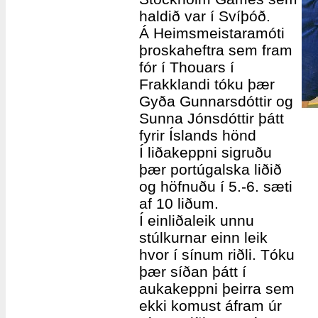
haldið var í Svíþóð.
Á Heimsmeistaramóti
þroskaheftra sem fram
fór í Thouars í
Frakklandi tóku þær
Gyða Gunnarsdóttir og
Sunna Jónsdóttir þátt
fyrir Íslands hönd
Í liðakeppni sigruðu
þær portúgalska liðið
og höfnuðu í 5.-6. sæti
af 10 liðum.
Í einliðaleik unnu
stúlkurnar einn leik
hvor í sínum riðli. Tóku
þær síðan þátt í
aukakeppni þeirra sem
ekki komust áfram úr