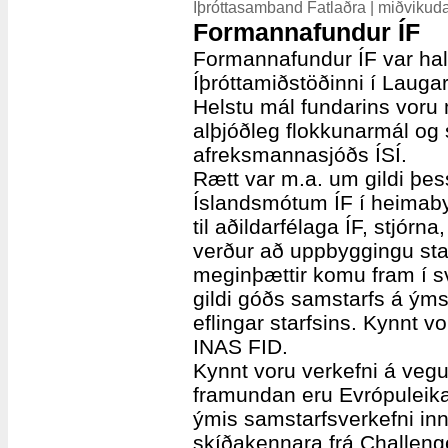
Íþróttasamband Fatlaðra | miðvikud
Formannafundur ÍF
Formannafundur ÍF var hal
Íþróttamiðstöðinni í Laugar
Helstu mál fundarins voru 
alþjóðleg flokkunarmál og 
afreksmannasjóðs ÍSÍ.
Rætt var m.a. um gildi þess
Íslandsmótum ÍF í heimaby
til aðildarfélaga ÍF, stjórn
verður að uppbyggingu star
meginþættir komu fram í sv
gildi góðs samstarfs á ýms
eflingar starfsins. Kynnt v
INAS FID.
Kynnt voru verkefni á veg
framundan eru Evrópuleikar
ýmis samstarfsverkefni in
skíðakennara frá Challenge