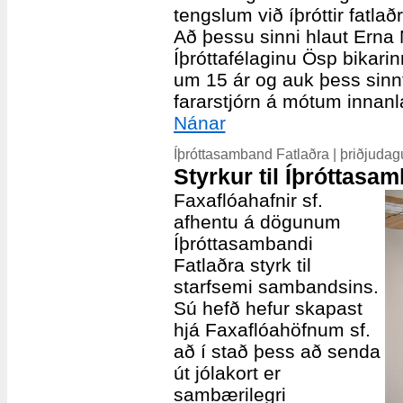
tengslum við íþróttir fatlaðr
Að þessu sinni hlaut Erna M
Íþróttafélaginu Ösp bikarinn
um 15 ár og auk þess sinnt 
fararstjórn á mótum innanl
Nánar
Íþróttasamband Fatlaðra | þriðjuda
Styrkur til Íþróttasa
Faxaflóahafnir sf.
afhentu á dögunum
Íþróttasambandi
Fatlaðra styrk til
starfsemi sambandsins.
Sú hefð hefur skapast
hjá Faxaflóahöfnum sf.
að í stað þess að senda
út jólakort er
sambærilegri