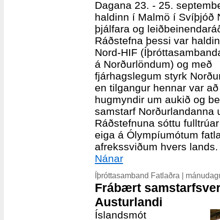
Dagana 23. - 25. september
haldinn í Malmö í Svíþjóð
þjálfara og leiðbeinendará
Ráðstefna þessi var haldi
Nord-HIF (Íþróttasambanda
á Norðurlöndum) og með
fjárhagslegum styrk Norðu
en tilgangur hennar var að
hugmyndir um aukið og be
samstarf Norðurlandanna um
Ráðstefnuna sóttu fulltrúa
eiga á Ólympíumótum fatla
afrekssviðum hvers lands.
Nánar
Íþróttasamband Fatlaðra | mánudagu
Frábært samstarfsverk
Austurlandi
Íslandsmót