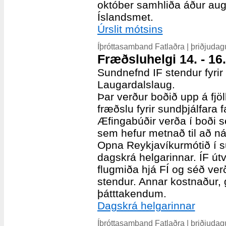
október samhliða áður auglý
Íslandsmet.
Úrslit mótsins
Íþróttasamband Fatlaðra | þriðjudag
Fræðsluhelgi 14. - 16.
Sundnefnd IF stendur fyrir 
Laugardalslaug.
Þar verður boðið upp á fjö
fræðslu fyrir sundþjálfara f
Æfingabúðir verða í boði 
sem hefur metnað til að ná
Opna Reykjavíkurmótið í su
dagskrá helgarinnar. ÍF út
flugmiða hjá FÍ og séð ve
stendur. Annar kostnaður, g
þátttakendum.
Dagskrá helgarinnar
Íþróttasamband Fatlaðra | þriðjudag