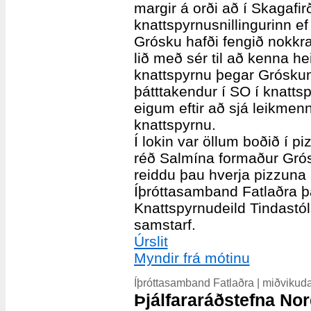
margir á orði að í Skagafi
knattspyrnusnillingurinn e
Grósku hafði fengið nokkra
lið með sér til að kenna h
knattspyrnu þegar Grósku
þátttakendur í SO í knatts
eigum eftir að sjá leikmen
knattspyrnu.
Í lokin var öllum boðið í pi
réð Salmína formaður Grós
reiddu þau hverja pizzuna 
Íþróttasamband Fatlaðra þ
Knattspyrnudeild Tindastóls
samstarf.
Úrslit
Myndir frá mótinu
Íþróttasamband Fatlaðra | miðvikuda
Þjálfararáðstefna No