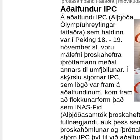
Íþróttasamband Fatlaðra | miðvikud
Aðalfundur IPC
Á aðalfundi IPC (Alþjóða
Ólympíuhreyfingar
fatlaðra) sem haldinn
var í Peking 18. - 19.
nóvember sl. voru
málefni þroskaheftra
íþróttamann meðal
annars til umfjöllunar. Í
skýrslu stjórnar IPC,
sem lögð var fram á
aðalfundinum, kom fram
að flokkunarform það
sem INAS-Fid
(Alþjóðasamtök þroskaheftra
fullnægjandi, auk þess se
þroskahömlunar og íþróttal
stjórn IPC því til við aðalf