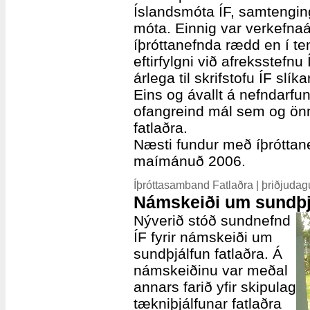
Íslandsmóta ÍF, samtenging
móta. Einnig var verkefna
íþróttanefnda rædd en í t
eftirfylgni við afreksstefn
árlega til skrifstofu ÍF slík
Eins og ávallt á nefndarf
ofangreind mál sem og önn
fatlaðra.
Næsti fundur með íþróttan
maímánuð 2006.
Íþróttasamband Fatlaðra | þriðjudag
Námskeiði um sundþjá
Nýverið stóð sundnefnd
ÍF fyrir námskeiði um
sundþjálfun fatlaðra. Á
námskeiðinu var meðal
annars farið yfir skipulag
tækniþjálfunar fatlaðra