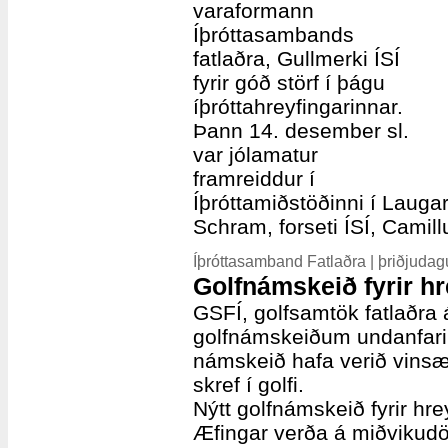
varaformann
Íþróttasambands
fatlaðra, Gullmerki ÍSÍ
fyrir góð störf í þágu
íþróttahreyfingarinnar.
Þann 14. desember sl.
var jólamatur
framreiddur í
Íþróttamiðstöðinni í Laugar
Schram, forseti ÍSÍ, Camill
Íþróttasamband Fatlaðra | þriðjuda
Golfnámskeið fyrir h
GSFÍ, golfsamtök fatlaðra á
golfnámskeiðum undanfarin 
námskeið hafa verið vinsæl 
skref í golfi.
Nýtt golfnámskeið fyrir hr
Æfingar verða á miðvikudö