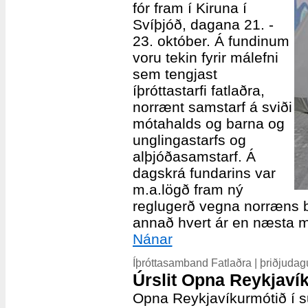
fór fram í Kiruna í
Svíþjóð, dagana 21. -
23. október. Á fundinum
voru tekin fyrir málefni
sem tengjast
íþróttastarfi fatlaðra,
norrænt samstarf á sviði
mótahalds og barna og
unglingastarfs og
alþjóðasamstarf. Á
dagskrá fundarins var
m.a.lögð fram ný
reglugerð vegna norræns 
annað hvert ár en næsta mó
Nánar
Íþróttasamband Fatlaðra | þriðjudag
Úrslit Opna Reykjaví
Opna Reykjavíkurmótið í s