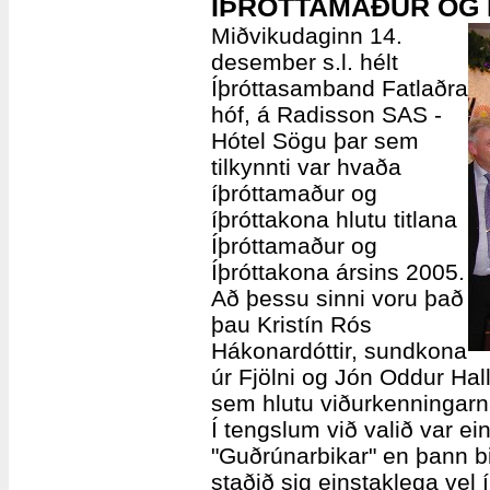
ÍÞRÓTTAMAÐUR OG 
Miðvikudaginn 14.
desember s.l. hélt
Íþróttasamband Fatlaðra
hóf, á Radisson SAS -
Hótel Sögu þar sem
tilkynnti var hvaða
íþróttamaður og
íþróttakona hlutu titlana
Íþróttamaður og
Íþróttakona ársins 2005.
Að þessu sinni voru það
þau Kristín Rós
Hákonardóttir, sundkona
úr Fjölni og Jón Oddur Hal
sem hlutu viðurkenningarn
Í tengslum við valið var ei
"Guðrúnarbikar" en þann bi
staðið sig einstaklega vel í