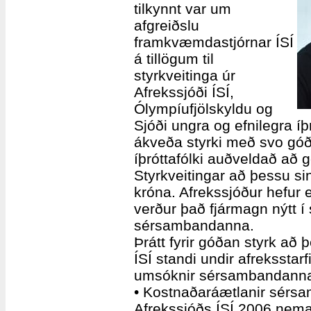
tilkynnt var um
afgreiðslu
framkvæmdastjórnar ÍSÍ
á tillögum til
styrkveitinga úr
Afrekssjóði ÍSÍ,
Ólympíufjölskyldu og
Sjóði ungra og efnilegra í
ákveða styrki með svo gó
íþróttafólki auðveldað að g
Styrkveitingar að þessu s
króna. Afrekssjóður hefur e
verður það fjármagn nýtt í
sérsambandanna.
Þrátt fyrir góðan styrk að þ
ÍSÍ standi undir afreksst
umsóknir sérsambandanna í h
• Kostnaðaráætlanir sérs
Afrekssjóðs ÍSÍ 2006 nema