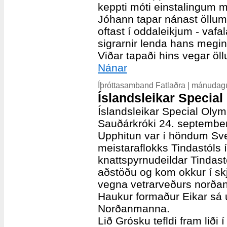
keppti móti einstalingum m
Jóhann tapar nánast öllu
oftast í oddaleikjum - vafa
sigrarnir lenda hans megin
Viðar tapaði hins vegar öl
Nánar
Íþróttasamband Fatlaðra | mánudagu
Íslandsleikar Special
Íslandsleikar Special Olym
Sauðárkróki 24. september
Upphitun var í höndum Sve
meistaraflokks Tindastóls
knattspyrnudeildar Tindast
aðstöðu og kom okkur í skj
vegna vetrarveðurs norðan
Haukur formaður Eikar sá u
Norðanmanna.
Lið Grósku tefldi fram liði