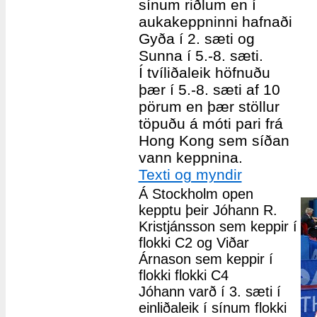
sínum riðlum en í
aukakeppninni hafnaði
Gyða í 2. sæti og
Sunna í 5.-8. sæti.
Í tvíliðaleik höfnuðu
þær í 5.-8. sæti af 10
pörum en þær stöllur
töpuðu á móti pari frá
Hong Kong sem síðan
vann keppnina.
Texti og myndir
Á Stockholm open
kepptu þeir Jóhann R.
Kristjánsson sem keppir í
flokki C2 og Viðar
Árnason sem keppir í
flokki flokki C4
Jóhann varð í 3. sæti í
einliðaleik í sínum flokki