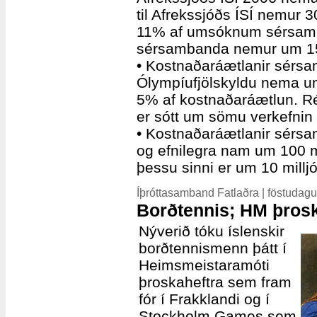
til Afrekssjóðs ÍSÍ nemur 
11% af umsóknum sérsamba
sérsambanda nemur um 15%
• Kostnaðaráætlanir sérs
Ólympíufjölskyldu nema um
5% af kostnaðaráætlun. Rét
er sótt um sömu verkefnin 
• Kostnaðaráætlanir sérs
og efnilegra nam um 100 m
þessu sinni er um 10 mill
Íþróttasamband Fatlaðra | föstudag
Borðtennis; HM þros
Nýverið tóku íslenskir
borðtennismenn þátt í
Heimsmeistaramóti
þroskaheftra sem fram
fór í Frakklandi og í
Stockholm Games sem