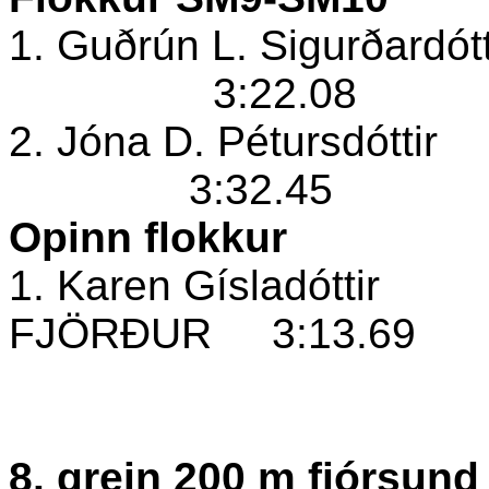
1. Guðrún L. Sigurðardótt
3:22.08
2. Jóna D. Pétursdóttir
3:32.45
Opinn flokkur
1. Karen Gísladóttir
FJÖRÐUR
3:13.69
8. grein 200 m fjórsund