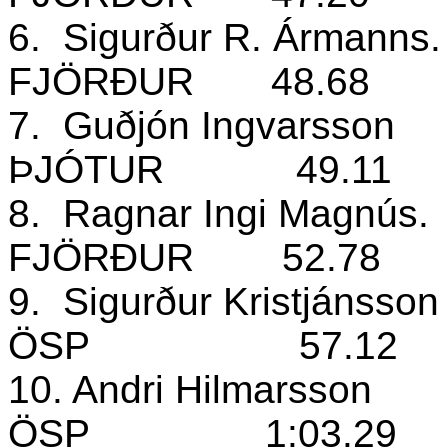
6.
Sigurður R. Ármanns
FJÖRÐUR
48.68
7.
Guðjón Ingvarsson
ÞJÓTUR
49.11
8.
Ragnar Ingi Magnús.
FJÖRÐUR
52.78
9.
Sigurður Kristjánsso
ÖSP
57.12
10. Andri Hilmarsson
ÖSP
1:03.29