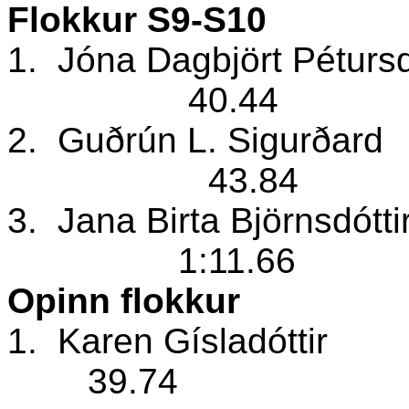
Flokkur S9-S10
1.
Jóna Dagbjört Péturs
40.44
2.
Guðrún L. Sigurðard
43.84
3.
Jana Birta Björnsdótti
1:11.66
Opinn flokkur
1.
Karen Gísladóttir
39.74