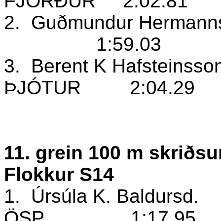
FJÖRÐUR
2:02.81
2.
Guðmundur Hermann
1:59.03
3.
Berent K Hafsteinsso
ÞJÓTUR
2:04.29
11. grein 100 m skriðs
Flokkur S14
1.
Úrsúla K. Baldursd.
ÖSP
1:17.95