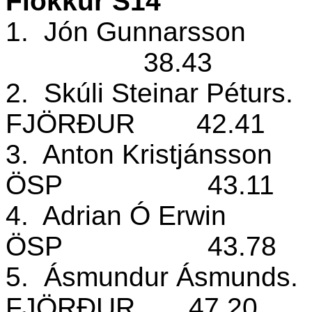
Flokkur S14
1.
Jón Gunnarsson
38.43
2.
Skúli Steinar Péturs.
FJÖRÐUR
42.41
3.
Anton Kristjánsson
ÖSP
43.11
4.
Adrian Ó Erwin
ÖSP
43.78
5.
Ásmundur Ásmunds.
FJÖRÐUR
47.20