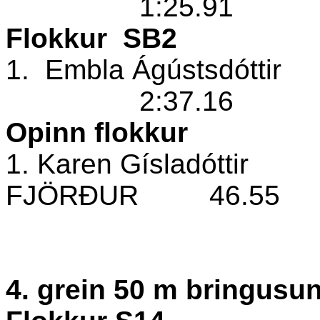
1:25.91
Flokkur
SB2
1.
Embla Ágústsdóttir
2:37.16
Opinn flokkur
1. Karen Gísladóttir
FJÖRÐUR
46.55
4. grein 50 m bringusun