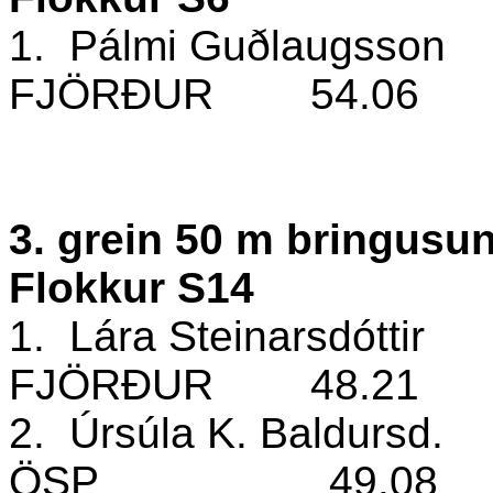
1.
Pálmi Guðlaugsson
FJÖRÐUR
54.06
3. grein 50 m bringusu
Flokkur S14
1.
Lára Steinarsdóttir
FJÖRÐUR
48.21
2.
Úrsúla K. Baldursd.
ÖSP
49.08