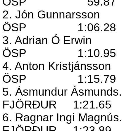
ÖSP
59.87
2. Jón Gunnarsson
ÖSP
1:06.28
3. Adrian Ó Erwin
ÖSP
1:10.95
4. Anton Kristjánsson
ÖSP
1:15.79
5. Ásmundur Ásmunds.
FJÖRÐUR
1:21.65
6. Ragnar Ingi Magnús.
FJÖRÐUR
1:23.89