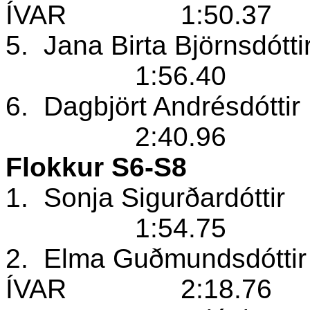
ÍVAR
1:50.37
5.
Jana Birta Björnsdótti
1:56.40
6.
Dagbjört Andrésdóttir
2:40.96
Flokkur S6-S8
1.
Sonja Sigurðardóttir
1:54.75
2.
Elma Guðmundsdótti
ÍVAR
2:18.76