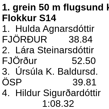
1. grein 50 m flugsund
Flokkur S14
1.
Hulda Agnarsdóttir
FJÖRÐUR
38.84
2.
Lára Steinarsdóttir
FJÖrður
52.50
3.
Úrsúla K. Baldursd.
ÖSP
39.81
4.
Hildur Sigurðardóttir
1:08.32