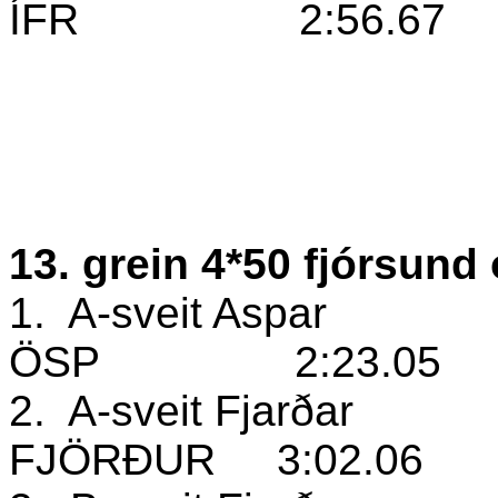
ÍFR
2:56.67
13. grein 4*50 fjórsund
1.
A-sveit Aspar
ÖSP
2:23.05
2.
A-sveit Fjarðar
FJÖRÐUR
3:02.06