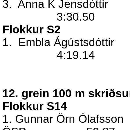
3.
Anna K Jensdóttir
3:30.50
Flokkur S2
1.
Embla Ágústsdóttir
4:19.14
12. grein 100 m skriðsu
Flokkur S14
1. Gunnar Örn Ólafsson