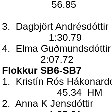
56.85
3.
Dagbjört Andrésdóttir
1:30.79
4.
Elma Guðmundsdótti
2:07.72
Flokkur SB6-SB7
1.
Kristín Rós Hákonardó
45.34
HM
2.
Anna K Jensdóttir