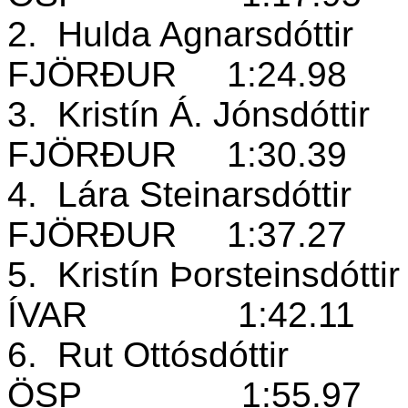
2.
Hulda Agnarsdóttir
FJÖRÐUR
1:24.98
3.
Kristín Á. Jónsdóttir
FJÖRÐUR
1:30.39
4.
Lára Steinarsdóttir
FJÖRÐUR
1:37.27
5.
Kristín Þorsteinsdótti
ÍVAR
1:42.11
6.
Rut Ottósdóttir
ÖSP
1:55.97