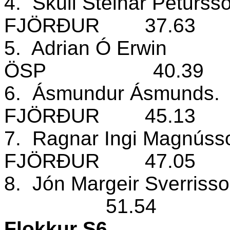
4.
Skúli Steinar Péturss
FJÖRÐUR
37.63
5.
Adrian Ó Erwin
ÖSP
40.39
6.
Ásmundur Ásmunds.
FJÖRÐUR
45.13
7.
Ragnar Ingi Magnúss
FJÖRÐUR
47.05
8.
Jón Margeir Sverriss
51.54
Flokkur S6