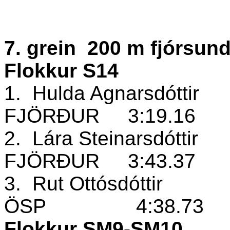
7. grein
200 m fjórsun
Flokkur S14
1.
Hulda Agnarsdóttir
FJÖRÐUR
3:19.16
2.
Lára Steinarsdóttir
FJÖRÐUR
3:43.37
3.
Rut Ottósdóttir
ÖSP
4:38.73
Flokkur SM9-SM10