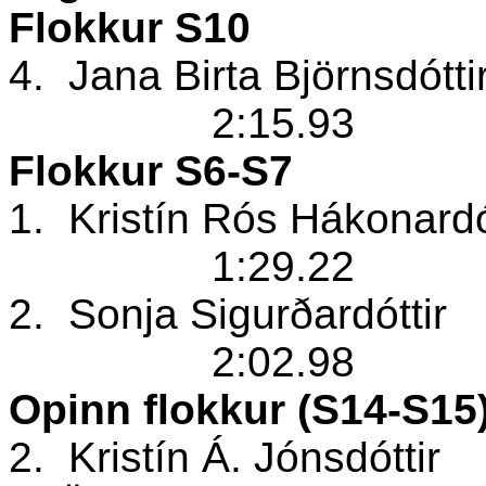
Flokkur S10
4.
Jana Birta Björnsdótti
2:15.93
Flokkur S6-S7
1.
Kristín Rós Hákonardó
1:29.22
2.
Sonja Sigurðardóttir
2:02.98
Opinn flokkur (S14-S15
2.
Kristín Á. Jónsdóttir