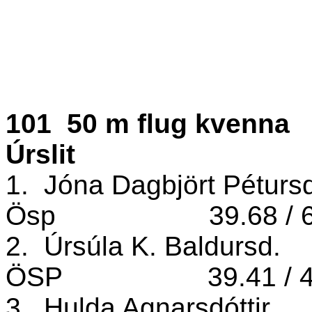
101
50 m flug kvenna
Úrslit
1.
Jóna Dagbjört Pétursd
Ösp
39.68 / 
2.
Úrsúla K. Baldursd.
ÖSP
39.41 / 
3.
Hulda Agnarsdóttir