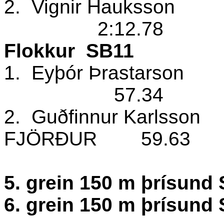
2.
Vignir Hauksson
2:12.78
Flokkur
SB11
1.
Eyþór Þrastarson
57.34
2.
Guðfinnur Karlsson
FJÖRÐUR
59.63
5. grein 150 m þrísun
6. grein 150 m þrísun