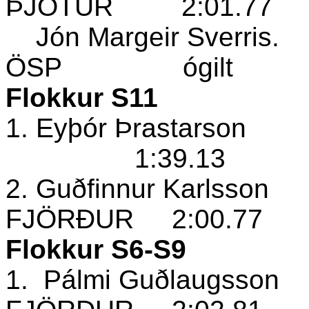
ÞJÓTUR
2:01.77
Jón Margeir Sverris.
ÖSP
ógilt
Flokkur S11
1. Eyþór Þrastarson
1:39.13
2. Guðfinnur Karlsson
FJÖRÐUR
2:00.77
Flokkur S6-S9
1.
Pálmi Guðlaugsson