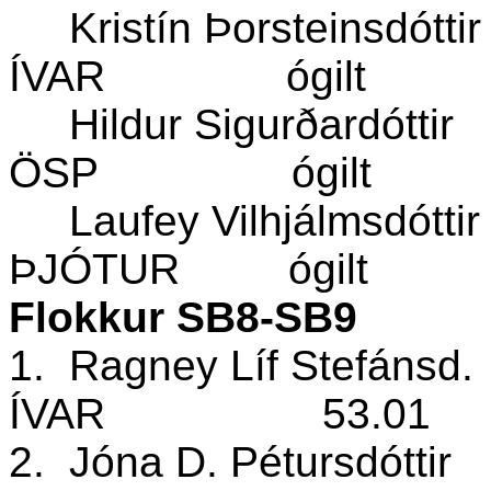
Kristín Þorsteinsdótti
ÍVAR
ógilt
Hildur Sigurðardóttir
ÖSP
ógilt
Laufey Vilhjálmsdótti
ÞJÓTUR
ógilt
Flokkur SB8-SB9
1.
Ragney Líf Stefánsd.
ÍVAR
53.01
2.
Jóna D. Pétursdóttir