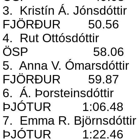
3.
Kristín Á. Jónsdóttir
FJÖRÐUR
50.56
4.
Rut Ottósdóttir
ÖSP
58.06
5.
Anna V. Ómarsdóttir
FJÖRÐUR
59.87
6.
Á. Þorsteinsdóttir
ÞJÓTUR
1:06.48
7.
Emma R. Björnsdóttir
ÞJÓTUR
1:22.46