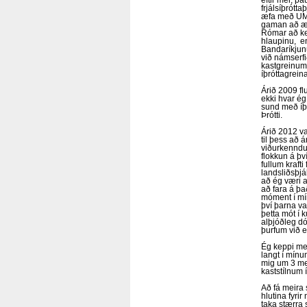
eftir mér, þ
frjálsíþrótt
æfa með UMF 
gaman að æfa
Rómar að kep
hlaupinu, en
Bandaríkjunu
við námserfi
kastgreinum 
íþróttagreina
Árið 2009 fl
ekki hvar ég
sund með íþr
Þrótti.
Árið 2012 va
til þess að 
viðurkenndum
flokkun á þv
fullum kraft
landsliðsþjá
að ég væri a
að fara á þa
móment í mín
því þarna va
þetta mót í 
alþjóðleg dó
þurfum við e
Ég keppi mes
langt í mín
mig um 3 met
kaststílnum 
Að fá meira s
hlutina fyri
taka stærra 