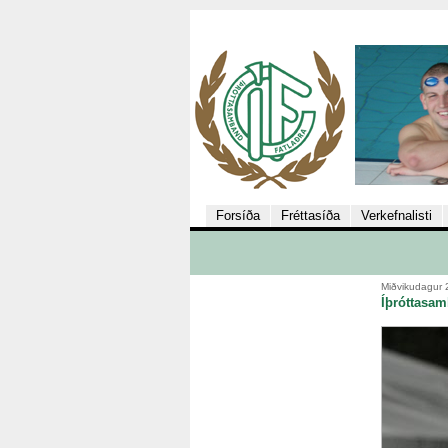
Forsíða
Fréttasíða
Verkefnalisti
Miðvikudagur 
Íþróttasam