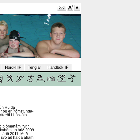
Nord-HIF
Tenglar
Handbók ÍF
rún Hulda
ir og er í tómstunda-
afræði í Háskóla
diplómanámi fyrir
skahömlun árið 2009
st árið 2011. Með
 svo að halda áfram í