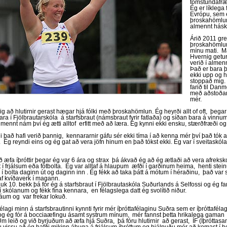
tómstundafræ
Ég er líklega
Evrópu, sem 
þroskahömlun,
almennt hás
Árið 2011 gre
þroskahömlun
mínu mati. Ma
Hvernig getu
verið í alme
Það er bara þ
ekki upp og he
stoppað mig.
farið til Dan
með aðstoða
mér.
g að hlutirnir gerast hægar hjá fólki með þroskahömlun. Ég heyrði allt of oft, þegar
ð fara í Fjölbrautarskóla á starfsbraut (námsbraut fyrir fatlaða) og síðan bara á vinn
 almennt nám því ég ætti alltof erfitt með að læra. Ég kynni ekki ensku, stærðfræði o
li það hafi verið þannig, kennararnir gáfu sér ekki tíma í að kenna mér því það tók að
 Ég reyndi eins og ég gat að vera jöfn hinum en það tókst ekki. Ég var í sveitaskóla ú
ð æfa íþróttir þegar ég var 6 ára og strax þá ákvað ég að ég ætlaði að vera afreksko
í frjálsum eða fótbolta. Ég var alltaf á hlaupum æfði í garðinum heima, henti steinu
í bolta daginn út og daginn inn . Ég fékk að taka þátt á mótum í héraðinu, það var svo
af kvíðaverk í magann.
lauk 10. bekk þá fór ég á starfsbraut í Fjölbrautaskóla Suðurlands á Selfossi og ég f
 í skólanum og fékk fína kennara, en félagslega datt ég svolítið niður.
fáum og var frekar lokuð.
élagi minn á starfsbrautinni kynnti fyrir mér íþróttafélaginu Suðra sem er íþróttafélag
g ég fór á bocciaæfingu ásamt systrum mínum, mér fannst þetta hrikalega gaman og
Um leið og við byrjuðum að æfa hjá Suðra, þá fóru hlutirnir að gerast, ÍF (Íþróttas