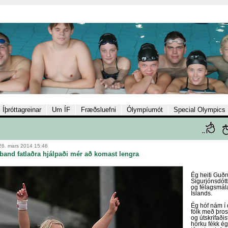
Íþróttagreinar
Um ÍF
Fræðsluefni
Ólympíumót
Special Olympics
26. mars 2014 15:46
band fatlaðra hjálpaði mér að komast lengra
Ég heiti Guð
Sigurjónsdótt
og félagsmál
Íslands.
Ég hóf nám í 
fólk með þro
og útskrifaði
hörku fékk ég