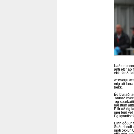
Það er þanni
ætti eftir a
ekki farið í
Af hverju æt
mig að læra.
bekk.
Ég byrjaði a
annað hvort 
og sparkaði 
næstum allt
Eftir að ég 
mér leið vel
Ég kynntist 
Einn góður f
Suðurlandi o
móti okkur. 