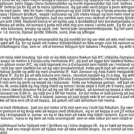
au vissu að ég hafði mikinn áhuga á frjálsum íþróttum og hjálpuðu mér að komast í
aþjálfurum, þeim Siggu Önnu Guðjónsdóttur og Þuríði Ingvarsdóttur hjá Umf. Selfoss. 
Selfoss þá fór ég að fá meira sjálfstraust, ég gat ekki verið þögul á þeim æfingu
 með þeim. Mér fór fram í öllum greinum og árið 2006 fór ég á fyrsta erlenda stórmót
pa í frjálsum íþróttum, keppti í kúluvarpi og 100 metra hlaupi og kom heim með gul
 mótið heitir Special Olympics, það eru samtök sem voru stofnuð af Kennedy fjölsk
m árið 1968. Markmið þeirra er að bjóða upp á íþróttatilboð fyrir þroskahamlaða 
ðleika að stríða. Að komast á þetta mót efldi mig enn meira í verða betri. Ég fór að 
eða kúluvarpi, kringlu og spjóti, mér fannst þær langskemmtilegastar. Ég hef samt
r t.d. boccia, frjálsar íþróttir, fótbolta, sund, blak og lyftingar.
utti ég til Reykjavíkur og einangraðist ég þá svolítið því ég var ekki að æfa með nein
 gæti æft. Ég fór og talaði við nokkur frjálsíþróttalið en fékk engin svör frá neinum 
óttafélaginu Ösp, sem er eitt af tveimur félögum fyrir fatlaðra í Reykjavík, ég æfði
rð mjög mikil breyting hjá mér er ég fékk loksins flokkun hjá IPC (Alþjóða ólympíu
árangur sé metinn á Evrópu-eða Heimslista IPC, þá þarf að liggja fyrir staðfest flokk
 aðilum innan IPC, ég náði lágmarki inn á Evrópumót sem haldið var í Hollandi og 
í móti þar sem staðfest var að ég væri þroskahömluð. Þetta gerði það að verkum að
i frjálsar íþróttir og æfði ég með úrvalshóp ÍF, Kári Jónsson og Ásta Katrín Helgadótt
lfarar ÍF. Ég fór þá að æfa kúluna enn meira, stundum kastaði ég 2x á dag, ég æfð
ð fara stórmót. Á þessu ári var þetta EM eða Evrópumót fatlaðra í Hollandi frjálsum 
ð mót sem ég gerði og keppti ég í kúluvarpi. Þetta var hrikalega gaman, eitt það 
u lífi, enda bætti ég mig mjög mikið og komst í fyrsta skipti á móti yfir 9 metra, það
r minn stærsti draumur frá því að ég var lítil að rætast, að komast og keppa á stór
kúluvarpi var 8,88 m, ég náði því á MÍ hér heima. En því miður er það þannig að þ
mararéttindi hjá IPC hér á Íslandi, þannig að það dugði ekki til en vonandi á það eft
kki að fara eins oft út að keppa, þá getum við náð lámörkum hér heima.
t með ófötluðum, það eru því miður of fá mót sem eru í boði hjá fötluðum. Ég væri
um greinum ef ég fengi ekki að keppa með ófötluðum, ég er að keppa á um 20 mótum
ra í kringlukasti sl. sumar en ég er líka búin að bæta mig mikið í kúlunni. Ég er bú
í kúlunni, núna er ég farin að nota snúningsstíl sem er ekki ólíkur því sem notað er í
jálfstraust hefur hjálpað mér í íþróttum og í mínu daglega lífi, ég er hætt að treysta 
r mig. Það eru margir búnir að hjálpa mér að taka skrefið lengra, nú er komið að mé
skref.