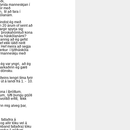
ði,
 fyrsta manneskjan í
er með
 til að fara í
kólanám.
indist ég með
 20 árum of seint að
rgir spyrja sig:
r þroskahömluð kona
nnu háskólanámi?
annig að ég gefst
f ekki látið neitt
 Hef meira að segja
merkur í lýðháskóla
rmanneskju með
 ég var yngri, að ég
umarkaðinn ég gæti
g dönsku.
eins lengri tíma fyrir
t á landi frá 1. - 10.
na í íþróttum,
m, lyfti þungu grjóti
lítið erfitt, fékk
ann mig alveg þar,
 fatlaðra á
 allir tóku vel á
amband fatlaðra) tóku