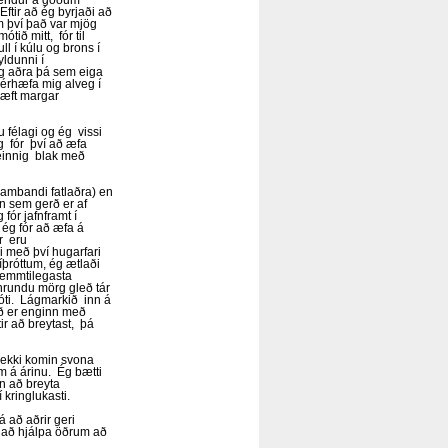
 hendur á góðum
Eftir að ég byrjaði að
m því það var mjög
ið mitt, fór til
l í kúlu og brons í
yldunni í
og aðra þá sem eiga
sérhæfa mig alveg í
 æft margar
u félagi og ég vissi
og fór því að æfa
 einnig blak með
sambandi fatlaðra) en
un sem gerð er af
fór jafnframt í
 ég fór að æfa á
ir eru
i með því hugarfari
íþróttum, ég ætlaði
skemmtilegasta
 hrundu mörg gleð tár
móti. Lágmarkið inn á
að er enginn með
ir að breytast, þá
 ekki komin svona
 á árinu. Ég bætti
in að breyta
 kringlukasti.
á að aðrir geri
r að hjálpa öðrum að