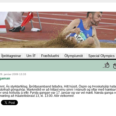
Íþróttagreinar
Um ÍF
Fræðsluefni
Ólympíumót
Special Olympics
28. janúar 2009 13:33
 gaman
nnt, Ás styrktarfélag, Íþróttasamband fatlaðra, Hitt húsið, Öspin og Þroskahjálp haf
tofnað gönguhóp. Markmiðið er að hittast einu sinni í mánuði og oftar með hækkan
ér smá hollustu á eftir. Fyrsta gangan var 17. janúar og var vel mætt. Næsta ganga
mæting að Háaleitisbraut 13, kl. 13:00. Allir velkomnir.