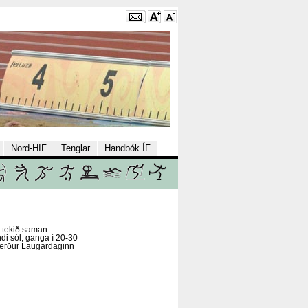
Nord-HIF
Tenglar
Handbók ÍF
a tekið saman
di sól, ganga í 20-30
 verður Laugardaginn