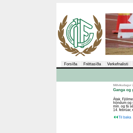
Forsíða
Fréttasíða
Verkefnalisti
Miðvikudagur 
Ganga og
Átak, Fjölme
höndum og s
mín. og fá s
14. febrúar, 
Til baka