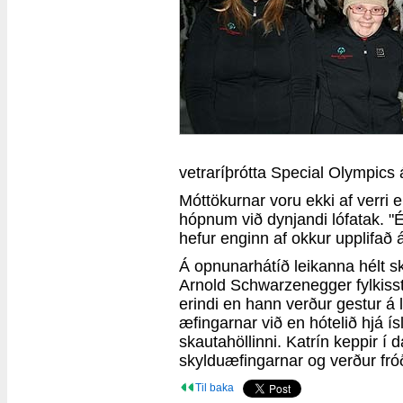
vetraríþrótta Special Olympics á
Móttökurnar voru ekki af verri
hópnum við dynjandi lófatak. "É
hefur enginn af okkur upplifað á
Á opnunarhátíð leikanna hélt s
Arnold Schwarzenegger fylkisstjó
erindi en hann verður gestur á
æfingarnar við en hótelið hjá í
skautahöllinni. Katrín keppir í d
skylduæfingarnar og verður fróð
Til baka