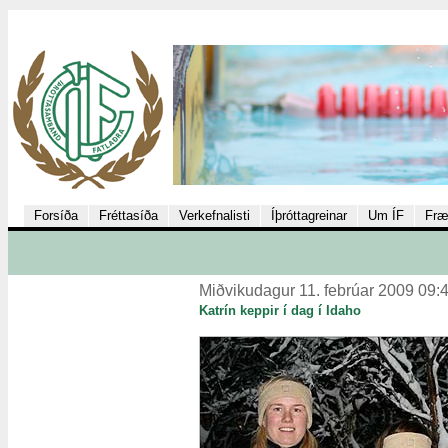
Forsíða
Fréttasíða
Verkefnalisti
Íþróttagreinar
Um ÍF
Fræ
Miðvikudagur 11. febrúar 2009 09:
Katrín keppir í dag í Idaho