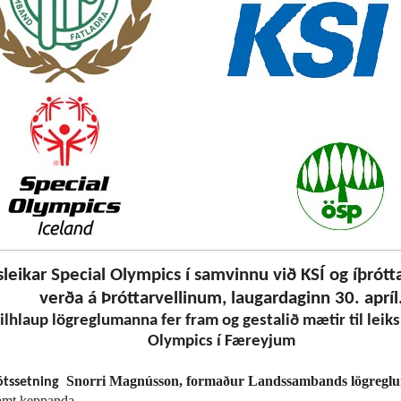
sleikar Special Olympics í samvinnu við KSÍ og íþrótt
verða á Þróttarvellinum, laugardaginn 30. apríl
ilhlaup lögreglumanna fer fram og gestalið mætir til leiks 
Olympics í Færeyjum
Snorri Magnússon, formaður Landssambands lögregl
tssetning
samt keppanda