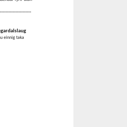
----------------------
ugardalslaug
u einnig taka