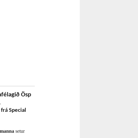
afélagið Ösp
.
frá Special
umanna
setur