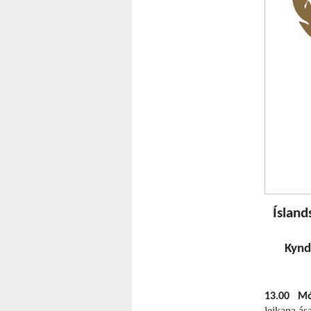
Ísland
Kynd
13.00 Mó
leikana á