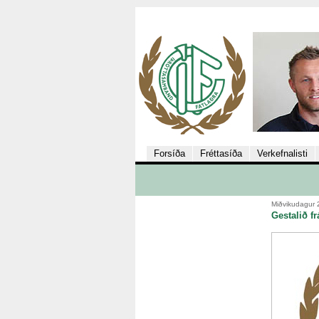
Forsíða
Fréttasíða
Verkefnalisti
Miðvikudagur 
Gestalið f