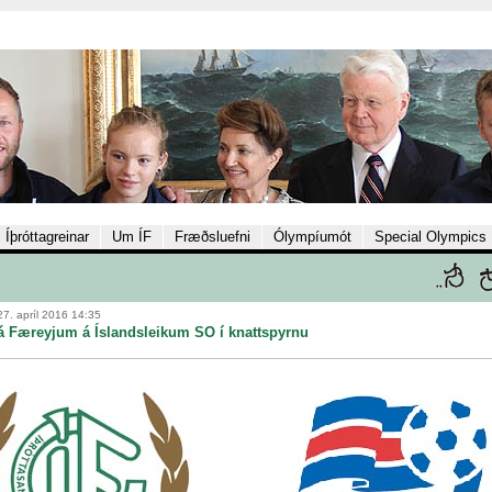
Íþróttagreinar
Um ÍF
Fræðsluefni
Ólympíumót
Special Olympics
27. apríl 2016 14:35
rá Færeyjum á Íslandsleikum SO í knattspyrnu