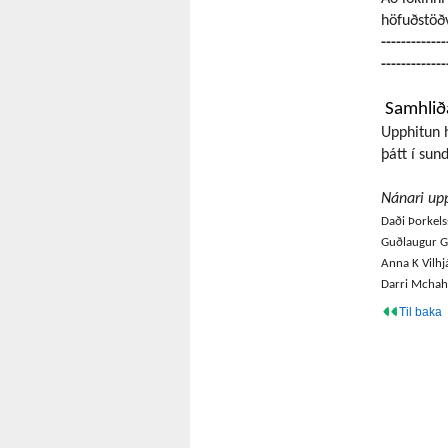
höfuðstöð
-------------
-------------
Samhlið
Upphitun 
þátt í sun
Nánari upp
Daði Þorkels
Guðla
Anna K Vilhj
Darri M
Til baka