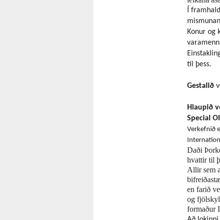
Í framhald
mismunandi
Konur og k
varamenn
Einstaklin
til þess.
Gestalið
v
Hlaupið ve
Special Ol
Verkefnið e
Internation
Daði Þork
hvattir ti
Allir sem æ
bifreiðast
en farið v
og fjölsky
formaður 
Að lokinni