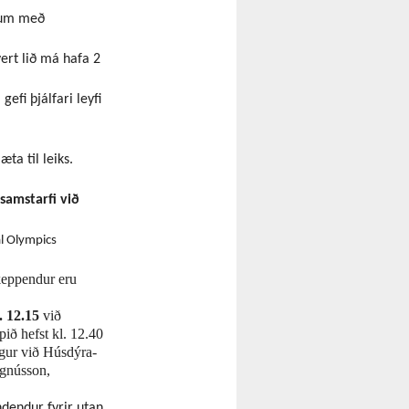
ðlum með
ert lið má hafa 2
gefi þjálfari leyfi
a til leiks.
samstarfi við
al Olympics
keppendur eru
. 12.15
við
ið hefst kl. 12.40
ggur við Húsdýra-
agnússon,
ndendur fyrir utan