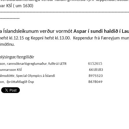
var KSÍ ( um 1630
)
------------------------------------------------------------------------------------------
--------------
a Íslandsleikunum verður vormót
Aspar í sundi haldið í La
hefst kl.12.15 og Keppni hefst kl.13.00. Keppendur frá Færeyjum mun
dmótinu.
lýsingar/tengiliðir
6152615
son,
rannsóknarl
ögreglumaður
,
fulltrúi LETR
ugur Gunnarsson KSÍ
6618183
álmsdóttir, Special Olympics á Íslandi
8975523
chahon, íþróttafélagið Ösp
8678049