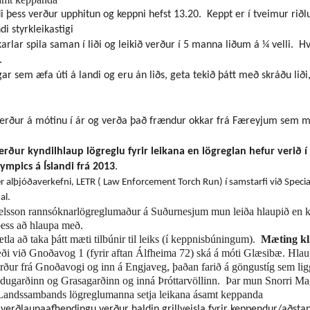
i þess verður upphitun og keppni hefst 13.20. Keppt er í tveimur ri
 styrkleikastigi
arlar spila saman í liði og
leikið verður í 5 manna liðum á ¼ velli
. Hv
.
gar sem æfa úti á landi og eru án liðs, geta tekið þátt með skráðu liði, 
erður á mótinu í ár og verða það frændur okkar frá Færeyjum sem mæt
rður kyndilhlaup lögreglu fyrir leikana en lögreglan hefur verið í 
ympics á Íslandi frá 2013
.
r alþjóðaverkefni, LETR ( Law Enforcement Torch Run) í samstarfi við Speci
al.
elsson rannsóknarlögreglumaður á Suðurnesjum mun leiða hlaupið en 
l þess að hlaupa með.
tla að taka þátt
mæti tilbúnir til leiks (í keppnisbúningum).
Mæting kl
æði við Gnoðavog 1 (fyrir aftan Álfheima 72) ská á móti Glæsibæ. Hlaup
erður frá Gnoðavogi og inn á Engjaveg, þaðan farið á göngustíg sem li
ldugarðinn og Grasagarðinn og inná Þróttarvöllinn. Þar mun Snorri M
Landssambands lögreglumanna setja leikana ásamt keppanda
 verðlaunaafhendingu verður haldin grillveisla fyrir keppendur/aðsta