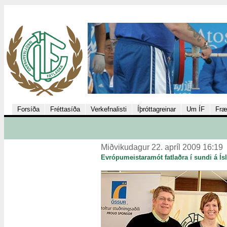
Forsíða
Fréttasíða
Verkefnalisti
Íþróttagreinar
Um ÍF
Fræ
Miðvikudagur 22. apríl 2009 16:19
Evrópumeistaramót fatlaðra í sundi á Ísl