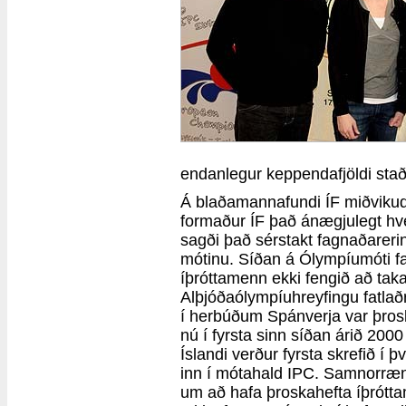
endanlegur keppendafjöldi stað
Á blaðamannafundi ÍF miðvikud
formaður ÍF það ánægjulegt hve
sagði það sérstakt fagnaðarer
mótinu. Síðan á Ólympíumóti fa
íþróttamenn ekki fengið að tak
Alþjóðaólympíuhreyfingu fatla
í herbúðum Spánverja var þro
nú í fyrsta sinn síðan árið 200
Íslandi verður fyrsta skrefið í 
inn í mótahald IPC. Samnorræn 
um að hafa þroskahefta íþrótt