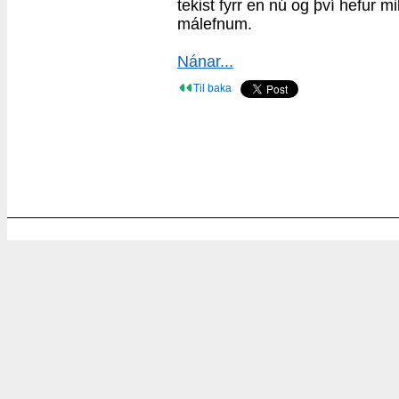
tekist fyrr en nú og því hefur m
málefnum.
Nánar...
Til baka