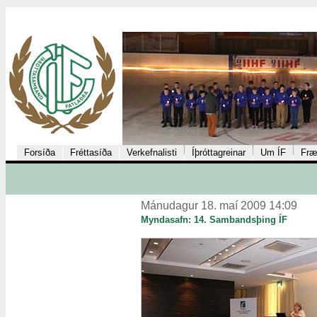
Forsíða
Fréttasíða
Verkefnalisti
Íþróttagreinar
Um ÍF
Fræ
Mánudagur 18. maí 2009 14:09
Myndasafn: 14. Sambandsþing ÍF