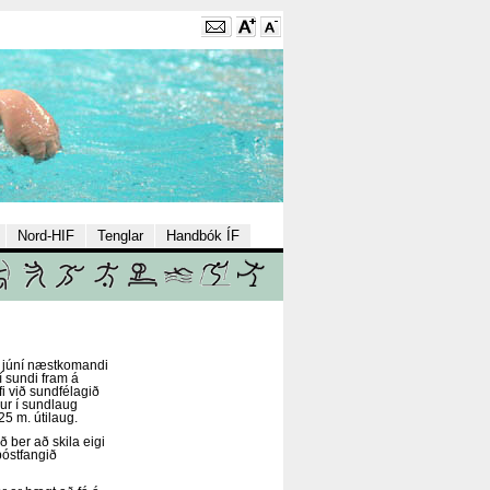
Nord-HIF
Tenglar
Handbók ÍF
 júní næstkomandi
í sundi fram á
fi við sundfélagið
ur í sundlaug
5 m. útilaug.
 ber að skila eigi
 póstfangið