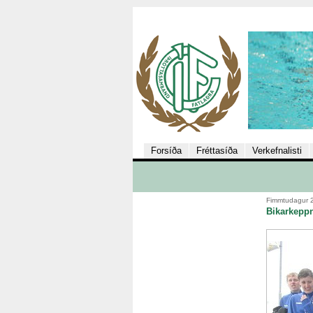
Forsíða
Fréttasíða
Verkefnalisti
Fimmtudagur 2
Bikarkeppn