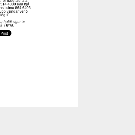
r er hægt að fá á
ma 514 4080 eða hjá
ns í síma 864 6403
upplýsingar verið
lög ÍF.
r hafði sigur úr
F í fyrra.