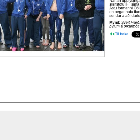
Nánari upplýsinga
skrifstofu ÍF í sí
Ástu formanni Óði
en þegar hafa ítar
sendar á aðildarfé
Mynd:
Sveit Fjarða
býtum á bikarmóti Í
Til baka