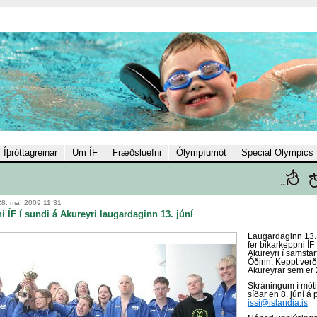
Íþróttagreinar
Um ÍF
Fræðsluefni
Ólympíumót
Special Olympics
8. maí 2009 11:31
i ÍF í sundi á Akureyri laugardaginn 13. júní
Laugardaginn 13.
fer bikarkeppni ÍF 
Akureyri í samstar
Óðinn. Keppt verð
Akureyrar sem er 2
Skráningum í mótið
síðar en 8. júní á
issi@islandia.is