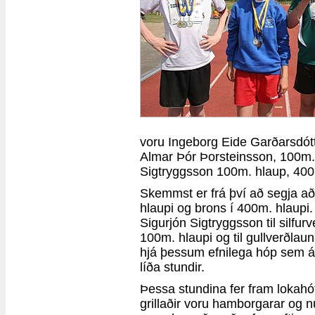
voru Ingeborg Eide Garðarsdótt
Almar Þór Þorsteinsson, 100m.
Sigtryggsson 100m. hlaup, 400
Skemmst er frá því að segja að 
hlaupi og brons í 400m. hlaupi. 
Sigurjón Sigtryggsson til silfur
100m. hlaupi og til gullverðlau
hjá þessum efnilega hóp sem á v
líða stundir.
Þessa stundina fer fram lokah
grillaðir voru hamborgarar og 