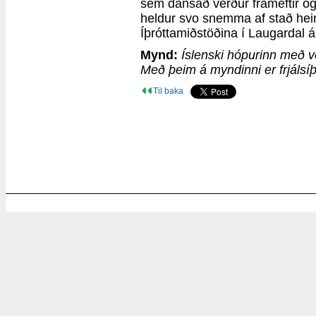
sem dansað verður frameftir og 
heldur svo snemma af stað heim
Íþróttamiðstöðina í Laugardal á
Mynd:
Íslenski hópurinn með ve
Með þeim á myndinni er frjálsíþr
Til baka