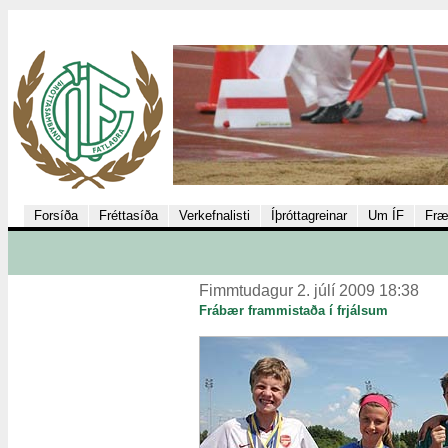
Forsíða
Fréttasíða
Verkefnalisti
Íþróttagreinar
Um ÍF
Fræ
Fimmtudagur 2. júlí 2009 18:38
Frábær frammistaða í frjálsum