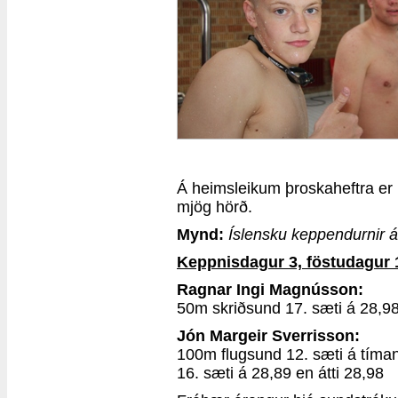
Á heimsleikum þroskaheftra er 
mjög hörð.
Mynd:
Íslensku keppendurnir á 
Keppnisdagur 3, föstudagur 10
Ragnar Ingi Magnússon:
50m skriðsund 17. sæti á 28,98
Jón Margeir Sverrisson:
100m flugsund 12. sæti á tíman
16. sæti á 28,89 en átti 28,98