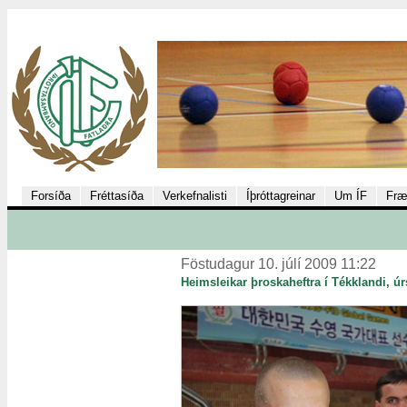
Forsíða
Fréttasíða
Verkefnalisti
Íþróttagreinar
Um ÍF
Fræ
Föstudagur 10. júlí 2009 11:22
Heimsleikar þroskaheftra í Tékklandi, úrs