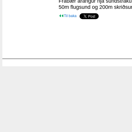
Frábær árangur hjá sundstráku
50m flugsund og 200m skriðsu
Til baka