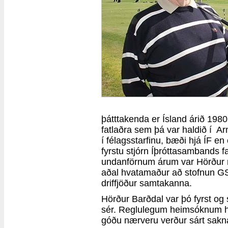
þátttakenda er Ísland árið 1980
fatlaðra sem þá var haldið í Ar
í félagsstarfinu, bæði hjá ÍF en 
fyrstu stjórn Íþróttasambands fa
undanförnum árum var Hörður mjö
aðal hvatamaður að stofnun GSF
driffjöður samtakanna.
Hörður Barðdal var þó fyrst og 
sér. Reglulegum heimsóknum hans
góðu nærveru verður sárt sakn