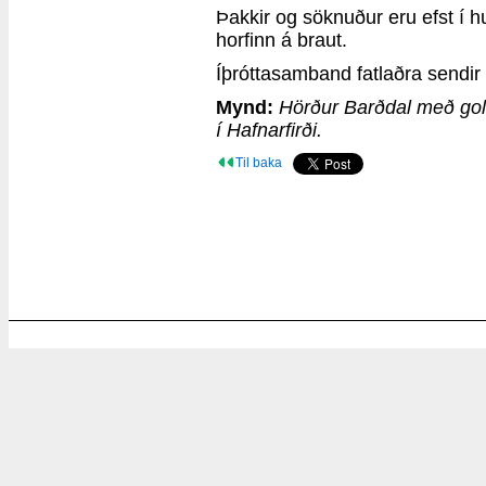
Þakkir og söknuður eru efst í h
horfinn á braut.
Íþróttasamband fatlaðra sendir
Mynd:
Hörður Barðdal með golf
í Hafnarfirði.
Til baka