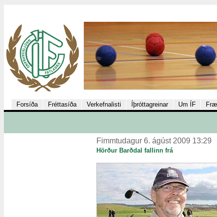
Forsíða
Fréttasíða
Verkefnalisti
Íþróttagreinar
Um ÍF
Fræ
Fimmtudagur 6. ágúst 2009 13:29
Hörður Barðdal fallinn frá