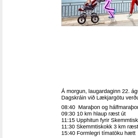
Á morgun, laugardaginn 22. ágú
Dagskráin við Lækjargötu verðu
08:40 Maraþon og hálfmaraþon
09:30 10 km hlaup ræst út
11:15 Upphitun fyrir Skemmtis
11:30 Skemmtiskokk 3 km ræst
15:40 Formlegri tímatöku hætt