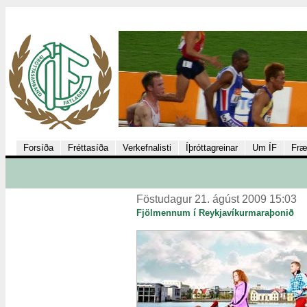
Forsíða
Fréttasíða
Verkefnalisti
Íþróttagreinar
Um ÍF
Fræ
Föstudagur 21. ágúst 2009 15:03
Fjölmennum í Reykjavíkurmaraþonið