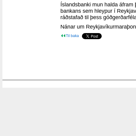
Íslandsbanki mun halda áfram þe
bankans sem hleypur í Reykjav
ráðstafað til þess góðgerðarfé
Nánar um Reykjavíkurmaraþon
Til baka