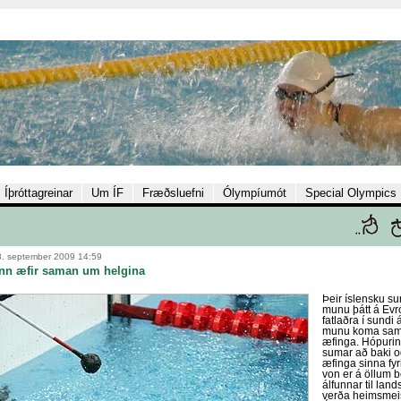
Íþróttagreinar
Um ÍF
Fræðsluefni
Ólympíumót
Special Olympics
3. september 2009 14:59
nn æfir saman um helgina
Þeir íslensku 
munu þátt á Evr
fatlaðra í sundi 
munu koma sama
æfinga. Hópurinn
sumar að baki og
æfinga sinna fyri
von er á öllum
álfunnar til lan
verða heimsmeis