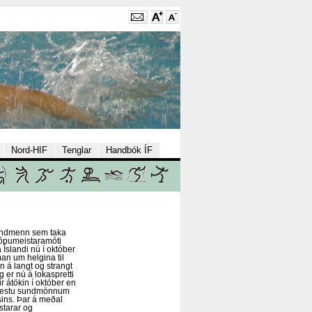
Nord-HIF
Tenglar
Handbók ÍF
sundmenn sem taka
ópumeistaramóti
á Íslandi nú í október
n um helgina til
 á langt og strangt
 er nú á lokaspretti
r átökin í október en
 bestu sundmönnum
dsins. Þar á meðal
tarar og