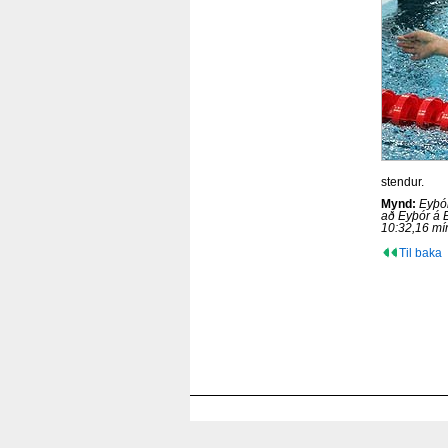
stendur.
Mynd:
Eyþó
að Eyþór á E
10:32,16 mí
Til baka