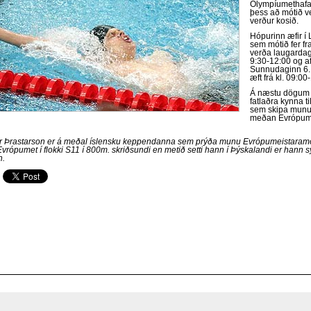
Ólympíumethafar 
þess að mótið ve
verður kosið.
Hópurinn æfir í
sem mótið fer f
verða laugardag
9:30-12:00 og af
Sunnudaginn 6.
æft frá kl. 09:00
Á næstu dögum 
fatlaðra kynna t
sem skipa munu 
meðan Evrópum
r Þrastarson er á meðal íslensku keppendanna sem prýða munu Evrópumeistaramó
vrópumet í flokki S11 í 800m. skriðsundi en metið setti hann í Þýskalandi er hann 
n.