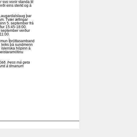
svo vonir standa til
rði eins sterkt og á
 Laugardalslaug þar
ram. Tvær æfingar
inn 5. september frá
tur 15:45-18:00.
 september verður
-11:00.
mun Íþróttasamband
il leiks þá sundmenn
íslenska hópinn á
eistaramótinu
tið. Þess má geta
synti á tímanum