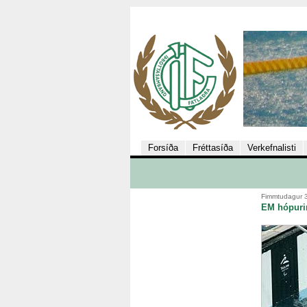
Forsíða
Fréttasíða
Verkefnalisti
Fimmtudagur 
EM hópuri