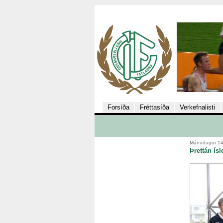
Forsíða
Fréttasíða
Verkefnalisti
Mánudagur 14
Þrettán ís