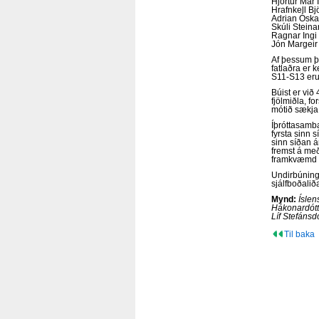
Hjörtur Már 
Hrafnkell Bj
Adrian Óska
Skúli Steina
Ragnar Ingi
Jón Margeir
Af þessum þr
fatlaðra er 
S11-S13 eru 
Búist er vi
fjölmiðla, f
mótið sækja
Íþróttasamba
fyrsta sinn 
sinn síðan á
fremst á með
framkvæmd E
Undirbúningu
sjálfboðalið
Mynd:
Íslen
Hákonardótt
Líf Stefánsdó
Til baka