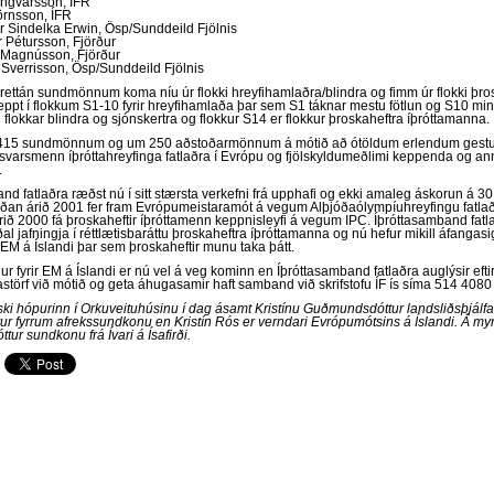
Ingvarsson, ÍFR
örnsson, ÍFR
r Sindelka Erwin, Ösp/Sunddeild Fjölnis
r Pétursson, Fjörður
 Magnússon, Fjörður
 Sverrisson, Ösp/Sunddeild Fjölnis
ettán sundmönnum koma níu úr flokki hreyfihamlaðra/blindra og fimm úr flokki þros
keppt í flokkum S1-10 fyrir hreyfihamlaða þar sem S1 táknar mestu fötlun og S10 minn
flokkar blindra og sjónskertra og flokkur S14 er flokkur þroskaheftra íþróttamanna.
ð 415 sundmönnum og um 250 aðstoðarmönnum á mótið að ótöldum erlendum gestu
orsvarsmenn íþróttahreyfinga fatlaðra í Evrópu og fjölskyldumeðlimi keppenda og an
.
nd fatlaðra ræðst nú í sitt stærsta verkefni frá upphafi og ekki amaleg áskorun á 30
síðan árið 2001 fer fram Evrópumeistaramót á vegum Alþjóðaólympíuhreyfingu fatlaðr
rið 2000 fá þroskaheftir íþróttamenn keppnisleyfi á vegum IPC. Íþróttasamband fatla
al jafningja í réttlætisbaráttu þroskaheftra íþróttamanna og nú hefur mikill áfanga
M á Íslandi þar sem þroskaheftir munu taka þátt.
r fyrir EM á Íslandi er nú vel á veg kominn en Íþróttasamband fatlaðra auglýsir eftir
astörf við mótið og geta áhugasamir haft samband við skrifstofu ÍF ís síma 514 408
ski hópurinn í Orkuveituhúsinu í dag ásamt Kristínu Guðmundsdóttur landsliðsþjálfa
ur fyrrum afrekssundkonu en Kristín Rós er verndari Evrópumótsins á Íslandi. Á m
ttur sundkonu frá Ívari á Ísafirði.