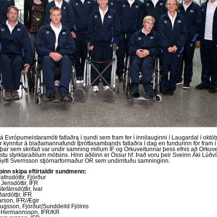
á Evrópumeistaramóti fatlaðra í sundi sem fram fer í innilauginni í Laugardal í okt
 kynntur á blaðamannafundi Íþróttasambands fatlaðra í dag en fundurinn fór fram í
þar sem skrifað var undir samning millum ÍF og Orkuveitunnar þess efnis að Orkuvei
stu styrktaraðilum mótsins. Hinn aðilinn er Össur hf. Það voru þeir Sveinn Áki Lúðv
ylfi Sverrisson stjórnarformaður OR sem undirrituðu samninginn.
pinn skipa eftirtaldir sundmenn:
afnsdóttir, Fjörður
 Jensdóttir, ÍFR
tefánsdóttir, Ívar
ardóttir, ÍFR
arson, ÍFR/Ægir
ugsson, Fjörður/Sunddeild Fjölnis
Hermannsson, ÍFR/KR