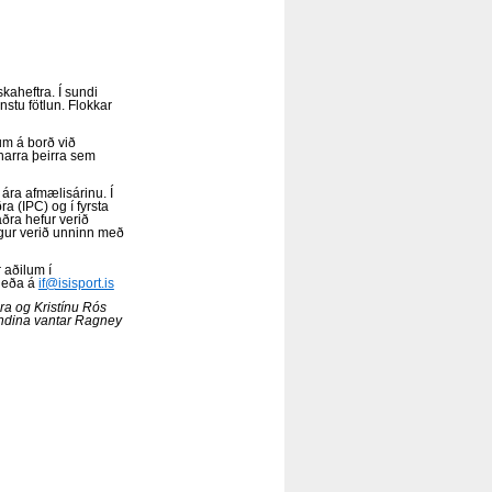
kaheftra. Í sundi
stu fötlun. Flokkar
m á borð við
narra þeirra sem
 ára afmælisárinu. Í
a (IPC) og í fyrsta
ðra hefur verið
sigur verið unninn með
 aðilum í
0 eða á
if@isisport.is
ra og Kristínu Rós
yndina vantar Ragney