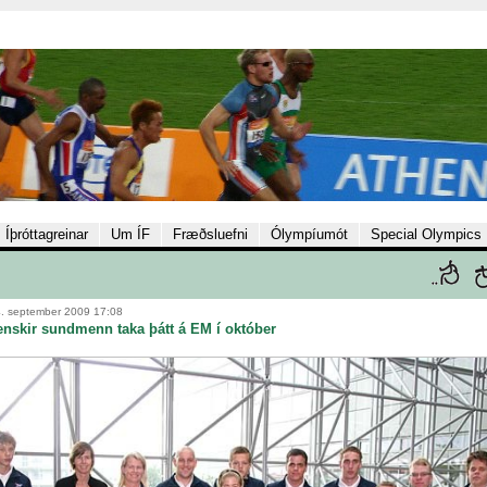
Íþróttagreinar
Um ÍF
Fræðsluefni
Ólympíumót
Special Olympics
. september 2009 17:08
lenskir sundmenn taka þátt á EM í október