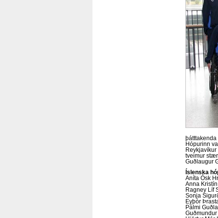
þátttakenda 
Hópurinn var
Reykjavíkur 
tveimur stær
Guðlaugur G
Íslenska hó
Aníta Ósk Hr
Anna Kristín
Ragney Líf S
Sonja Sigurð
Eyþór Þrast
Pálmi Guðla
Guðmundur 