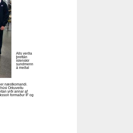
Alls verða
þrettán
íslenskir
sundmenn
á meðal
óber næstkomandi.
 húsi Orkuveitu
tan yrði annar af
íksson formaður ÍF og