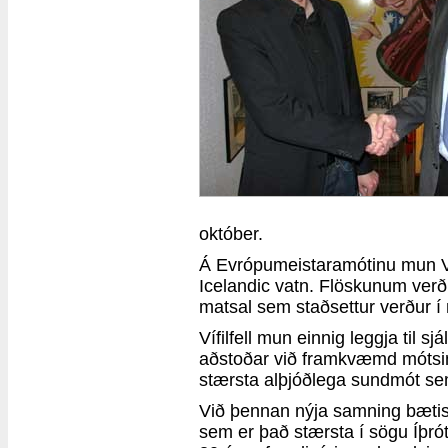
október.
Á Evrópumeistaramótinu mun Ví
Icelandic vatn. Flöskunum verð
matsal sem staðsettur verður í 
Vífilfell mun einnig leggja til sj
aðstoðar við framkvæmd mótsin
stærsta alþjóðlega sundmót sem 
Við þennan nýja samning bætist 
sem er það stærsta í sögu Íþró