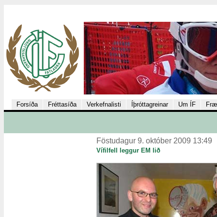
Forsíða
Fréttasíða
Verkefnalisti
Íþróttagreinar
Um ÍF
Fræ
Föstudagur 9. október 2009 13:49
Vífilfell leggur EM lið