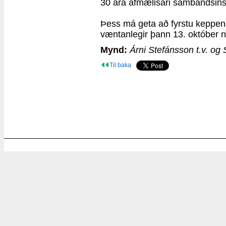
30 ára afmælisári sambandsins
Þess má geta að fyrstu keppend
væntanlegir þann 13. október n
Mynd:
Árni Stefánsson t.v. og 
Til baka