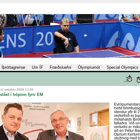
Íþróttagreinar
Um ÍF
Fræðsluefni
Ólympíumót
Special Olympics
14. október 2009 17:50
slást í hópinn fyrir EM
Evrópumeistara
hefst fimmtuda
stendur yfir til
verkefnið er þa
mótahalds Íþr
fatlaðra. Við un
verkefni er mik
að en Pétur Ba
Opnum Kerfum 
stuðning með þv