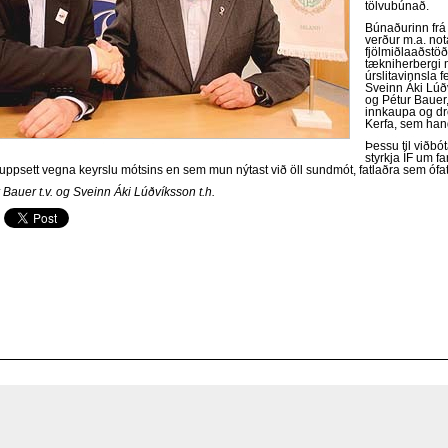
tölvubúnað.
Búnaðurinn fr
verður m.a. not
fjölmiðlaaðstö
tækniherbergi 
úrslitavinnsla f
Sveinn Áki Lúð
og Pétur Bauer
innkaupa og dr
Kerfa, sem han
Þessu til viðbó
styrkja ÍF um f
uppsett vegna keyrslu mótsins en sem mun nýtast við öll sundmót, fatlaðra sem ófatl
 Bauer t.v. og Sveinn Áki Lúðvíksson t.h.