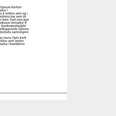
á Opnum Kerfum
aður í
ðu á mótinu sem og í
mótsins þar sem öll
er fram. Það voru þeir
víksson formaður ÍF
, framkvæmdastjóri
eifingarsviðs Opinna
dsöluðu samninginn.
tar munu Opin Kerfi
artölvu sem verður
aðra í framtíðinni.