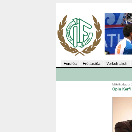
Forsíða
Fréttasíða
Verkefnalisti
Miðvikudagur 
Opin Kerfi 