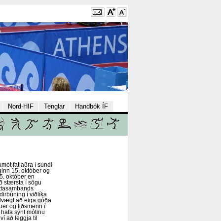
Nord-HIF
Tenglar
Handbók ÍF
mót fatlaðra í sundi
ginn 15. október og
 25. október en
ð stærsta í sögu
óttasambands
dirbúning í viðlíka
ilvægt að eiga góða
uer og liðsmenn í
hafa sýnt mótinu
í að leggja til