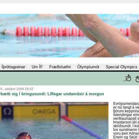
Íþróttagreinar
Um ÍF
Fræðsluefni
Ólympíumót
Special Olympics
21. október 2009 23:22
rbætti sig í bringusundi: Líflegar undanrásir á morgun
Evrópumeistara
er nú langt á 
fjórum keppni
Íslendingar ein
verðlaunapall e
Þrastarson lét 
skriðsundi. Í kv
tvo sundmenn í
voru þeir Adri
Erwin og Skúli 