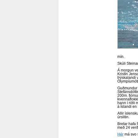
mín.
Skúli Steina
Á morgun ve
Kristín Jens
Þýskalandi v
Ólympíumóti 
Guðmundur H
Stefánsdótti
200m. fjórsun
kvennaflokki
hann í riðli
á Íslandi en
Allir íslensk
úrslitin.
Bretar hafa 
með 24 verð
Hér
má svo s