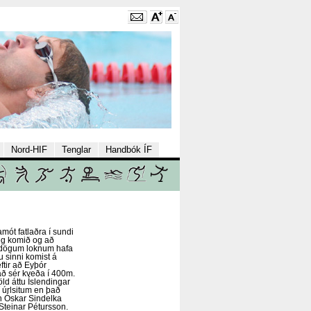
Nord-HIF
Tenglar
Handbók ÍF
mót fatlaðra í sundi
veg komið og að
sdögum loknum hafa
u sinni komist á
ftir að Eyþór
að sér kveða í 400m.
öld áttu Íslendingar
 úrlsitum en það
an Óskar Sindelka
Steinar Pétursson.