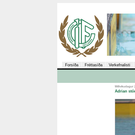
Forsíða
Fréttasíða
Verkefnalisti
Miðvikudagur 
Adrian stó