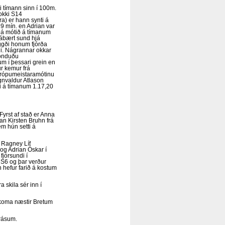
i tímann sinn í 100m.
lokki S14
a) er hann synti á
9 mín. en Adrian var
ks á mótið á tímanum
rábært sund hjá
ggði honum fjórða
ni. Nágrannar okkar
lönduðu
m í þessari grein en
r kemur frá
rópumeistaramótinu
gnvaldur Atlason
i á tímanum 1.17,20
yrst af stað er Anna
van Kirsten Bruhn frá
m hún setti á
 Ragney Líf
 og Adrian Óskar í
fjórsundi í
 S6 og þar verður
 hefur farið á kostum
a skila sér inn í
koma næstir Bretum
nrásum.