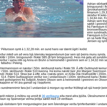
Adrian stórbætt
bringusundi í f
(þroskahamlaðr
tímanum 1.29,3
skráður til lei
1.34,84 mín. F
Adrian sem try
sætið í greinin
frá Færeyjum 
bronsverðlaunu
einn sundmaðu
Færeyjum á Ev
en sá heitir Ra
Jensen og synt
r Pétursson synti á 1.32,28 mín. en sund hans var dæmt ógilt í kvöld.
rður mikið um að vera hjá íslensku keppendunum þar sem sjö þeirra munu synda. F
dóttir í 100m. bringusundi í flokki SB5 (B fyrir bringusund). Þess má geta að sunddí
erður í sama riðli og Anna en Bruhn á heimsmetið í greininni sem er 1.34,02 mín se
fatlaðra í Peking.
ermannsson er næstur í 50m. skriðsundi karla í flokki S9. Á eftir Guðmundi kemur
r í 50m. skriðsundi í flokki S10 kvenna. Þá koma næstir þeir Jón Margeir Sverrisson
di í flokki S14. Strax þar á eftir, eða í næstu grein, er Aníta Ósk Hrafnsdóttir í 200m. 
 S14. Pálmi Guðlaugsson verður svo í undanrásum í 100m. skriðsundi karla í flokki
 með goðsögninni frá Svíþjóð, Anders Olsson sem á heimsmetið í greininni en Olsson
 kappinn er 44 ára gamall og í toppformi.
u sundmennirnir fara því í undanrásir á morgun og verður fróðlegt að sjá hverjir þeirr
farið mikinn á mótinu og unnið til
36 verðlauna
eða mest allra þjóða. Úkraínumenn 
laun og Spánverjar verma þriðja sætið með 19 verðlaun.
já ráslistann fyrir morgundaginn þar sem Íslendingar verða fyrirferðamiklir í unda