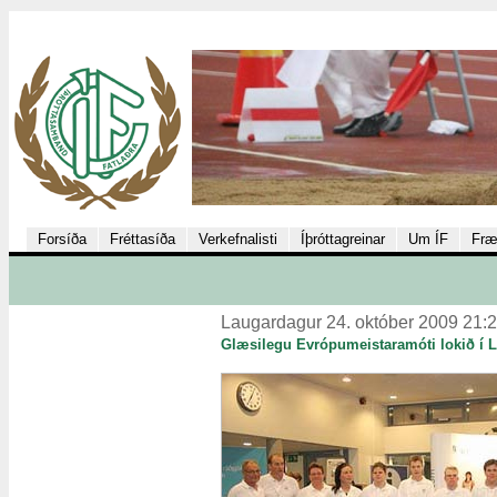
Forsíða
Fréttasíða
Verkefnalisti
Íþróttagreinar
Um ÍF
Fræ
Laugardagur 24. október 2009 21:
Glæsilegu Evrópumeistaramóti lokið í 