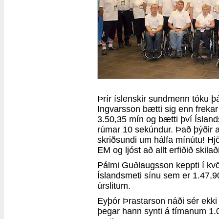
Þrír íslenskir sundmenn tóku þá
Ingvarsson bætti sig enn freka
3.50,35 mín og bætti því Íslan
rúmar 10 sekúndur. Það þýðir a
skriðsundi um hálfa mínútu! Hjör
EM og ljóst að allt erfiðið skilað
Pálmi Guðlaugsson keppti í kvö
Íslandsmeti sínu sem er 1.47,9
úrslitum.
Eyþór Þrastarson náði sér ekki á
þegar hann synti á tímanum 1.0