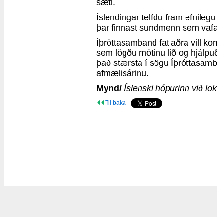
sæti.
Íslendingar telfdu fram efnilegu
þar finnast sundmenn sem vafalí
Íþróttasamband fatlaðra vill kom
sem lögðu mótinu lið og hjálpu
það stærsta í sögu Íþróttasamb
afmælisárinu.
Mynd/
Íslenski hópurinn við l
Til baka