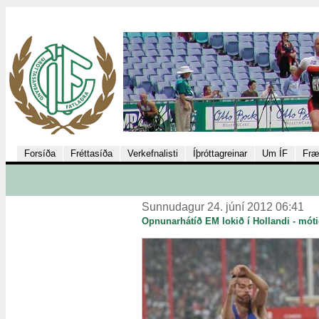
Forsíða
Fréttasíða
Verkefnalisti
Íþróttagreinar
Um ÍF
Fræ
Sunnudagur 24. júní 2012 06:41
Opnunarhátíð EM lokið í Hollandi - mótið