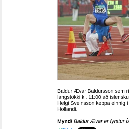
Baldur Ævar Baldursson sem ríð
langstökki kl. 11:00 að íslens
Helgi Sveinsson keppa einnig 
Hollandi.
Mynd/
Baldur Ævar er fyrstur Í