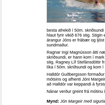
besta afrekið í 50m. skriðsund
hlaut fyrir vikið 676 stig. Stigi
árangur Jóns er frábær og ljóst 
sundmaður.
Ragnar Ingi Magnússon átti næ
skriðsundi, er hann kom í mark 
stig. Ragney Líf Stefánsdóttir fr
líka í 50m. skriðsundi og kom 
Halldór Guðbergsson formaður 
mótsins og afhenti Jóni Margei
að Halldór var keppandi á fyrs
Nánar verður greint frá mótin
Mynd:
Jón Margeir með sigurla