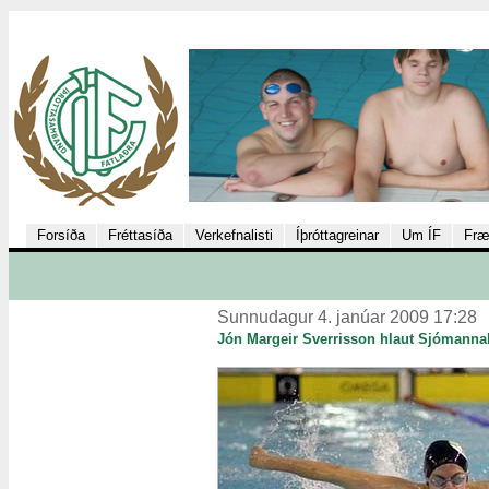
Forsíða
Fréttasíða
Verkefnalisti
Íþróttagreinar
Um ÍF
Fræ
Sunnudagur 4. janúar 2009 17:28
Jón Margeir Sverrisson hlaut Sjómanna