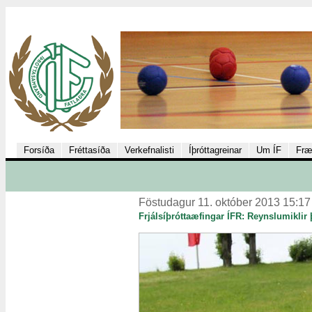
Forsíða
Fréttasíða
Verkefnalisti
Íþróttagreinar
Um ÍF
Fræ
Föstudagur 11. október 2013 15:17
Frjálsíþróttaæfingar ÍFR: Reynslumiklir 