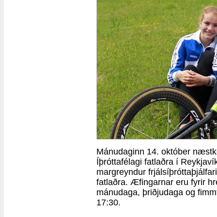
Mánudaginn 14. október næstkom
Íþróttafélagi fatlaðra í Reykjaví
margreyndur frjálsíþróttaþjálfar
fatlaðra. Æfingarnar eru fyrir h
mánudaga, þriðjudaga og fimmtud
17:30.