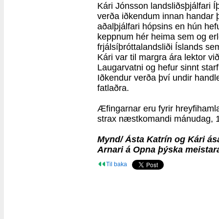
Kári Jónsson landsliðsþjálfari 
verða iðkendum innan handar þe
aðalþjálfari hópsins en hún hefur
keppnum hér heima sem og erlen
frjálsíþróttalandsliði Íslands 
Kári var til margra ára lektor v
Laugarvatni og hefur sinnt starfi
Iðkendur verða því undir handlei
fatlaðra.
Æfingarnar eru fyrir hreyfihaml
strax næstkomandi mánudag, 14. 
Mynd/ Ásta Katrín og Kári ása
Arnari á Opna þýska meistara
Til baka