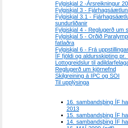
Fylgiskjal 2 -Ársreikningur 
Fylgiskjal 3 - Fjárhagsáætlu
Fylgiskjal 3.1 - Fjárhagsáæt
sundurliðanir
Fylgiskjal 4 - Reglugerð um s
Fylgiskjal 5 - Orðið Paralym
fatlaðra
Fylgiskjal 6 - Frá uppstilling
ÍF fjöldi og aldursskipting pr. 
Lottogreidslur til adildarfela
Reglugerð um kjörnefnd
Skilgreining á IPC og SOI
Til upplýsinga
16. sambandsþing ÍF hal
2013
15. sambandsþing ÍF hald
14. sambandsþing ÍF h