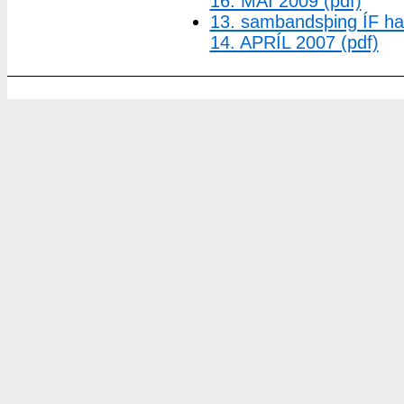
16. MAÍ 2009 (pdf)
13. sambandsþing ÍF h
14. APRÍL 2007 (pdf)