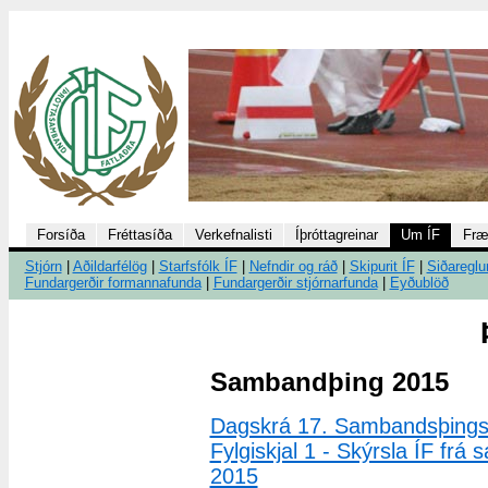
Forsíða
Fréttasíða
Verkefnalisti
Íþróttagreinar
Um ÍF
Fræ
Stjórn
|
Aðildarfélög
|
Starfsfólk ÍF
|
Nefndir og ráð
|
Skipurit ÍF
|
Siðareglu
Fundargerðir formannafunda
|
Fundargerðir stjórnarfunda
|
Eyðublöð
Sambandþing 2015
Dagskrá 17. Sambandsþings
Fylgiskjal 1 - Skýrsla ÍF fr
2015