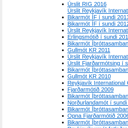
Úrslit RIG 2016
Úrslit Reykjavík Intern
Bikarmót ÍF í sundi 201
Bikarmót ÍF í sundi 201
Úrslit Reykjavík Intern
Erlingsmótið í sundi 20
Bikarmót Íþróttasamban
Gullmót KR 2011
Úrslit Reykjavík Intern
Úrslit Fjarðarmótsing í
Bikarmót Íþróttasamban
Gullmót KR 2010
Reykjavík Internationa
Fjarðarmótið 2009
Bikarmót Íþróttasamban
Norðurlandamót í sundi
Bikarmót Íþróttasamban
Opna Fjarðarmótið 200
Bikarmót Íþróttasamban