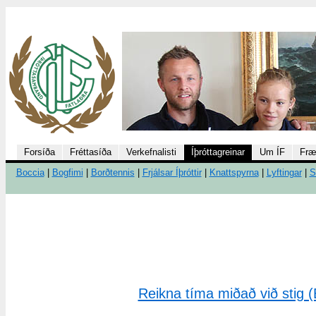
Forsíða
Fréttasíða
Verkefnalisti
Íþróttagreinar
Um ÍF
Fræ
Boccia
|
Bogfimi
|
Borðtennis
|
Frjálsar Íþróttir
|
Knattspyrna
|
Lyftingar
|
S
Reikna tíma miðað við stig (