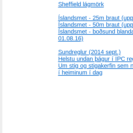
Sheffield lágmörk
Íslandsmet - 25m braut (upp
Íslandsmet - 50m braut (upp
Íslandsmet - boðsund blanda
01.08.16)
Sundreglur (2014 sept.)
Helstu undan þágur í IPC r
Um stig og stigakerfin sem n
í heiminum í dag